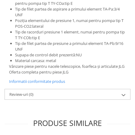
Etrieri
pentru pompa tip T TY-COa:tip E
Piese Lamborghini
Placute de frana
Tip de filet partea de aspirare a primului element TA-Pa:3/4
UNF
Piese Same
Pompa de frana - cilindru de frana
Poziția elementului de presiune 1, numai pentru pompa tip T
Frana utilaje
Piese Renault
POS-CO2:lateral
Tip de racorduri presiune 1 element, numai pentru pompa tip
Supapa franare
Piese Hurlimann
T TY-COb:tip E
Kit reparatii
Piese Zetor
Tip de filet partea de presiune a primului element TA-Pb:9/16
Cabluri frana
UNF
Piese Weidemann
Supapa de control debit prezentă:NU
Rezervor lichid de frana
Material carcasa: metal
Piese Ausa
Lichid de frana
Vânzare piese pentru nacele telescopice, foarfeca și articulate JLG
Piese Sennebogen
Antigel frane
Oferta completa pentru piese JLG
Piese fara categorie
Piese Still
Informatii conformitate produs
Sepci
Piese Timberjack
Review-uri
(0)
Garnituri utilaje
Piese Valmet Valtra
Siguranta
Piese Vogele
Abtibilduri - Etichete
Piese Yuchai
PRODUSE SIMILARE
Girofar
Piese Zeppelin
Piese electrice