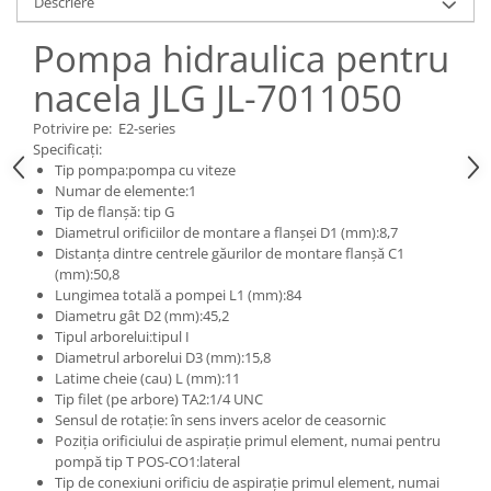
Descriere
Piese Claas
Fulie
Pistoane
Piese Iveco
Pompa hidraulica pentru
Turbosuflanta
Piese Nifty Lift
nacela JLG JL-7011050
Diverse piese motor
Piese Grove
Furtune si conducte
Potrivire pe: E2-series
Piese motor Perkins
Injectoare
Specificați:
Tip pompa:pompa cu viteze
Piese Deutz Fahr
Chiuloasa
Numar de elemente:1
Vibrochen - ax came - arbore cotit
Piese Atlas Copco
Tip de flanșă: tip G
Diametrul orificiilor de montare a flanșei D1 (mm):8,7
Camasa piston
Piese Hitachi
Distanța dintre centrele găurilor de montare flanșă C1
Segmenti motor
(mm):50,8
Piese Vermeer
Termoflot
Lungimea totală a pompei L1 (mm):84
Piese Gehl
Diametru gât D2 (mm):45,2
Cablu acceleratie
Tipul arborelui:tipul I
Piese Socage
Senzori de presiune ulei
Diametrul arborelui D3 (mm):15,8
Vaporizatoare
Piese Kaeser
Latime cheie (cau) L (mm):11
Tip filet (pe arbore) TA2:1/4 UNC
Radiatoare AC
Piese Wacker Neuson
Sensul de rotație: în sens invers acelor de ceasornic
Piese frana
Poziția orificiului de aspirație primul element, numai pentru
Piese David Brown
pompă tip T POS-CO1:lateral
Discuri de frana
Piese Mc Cormick
Tip de conexiuni orificiu de aspirație primul element, numai