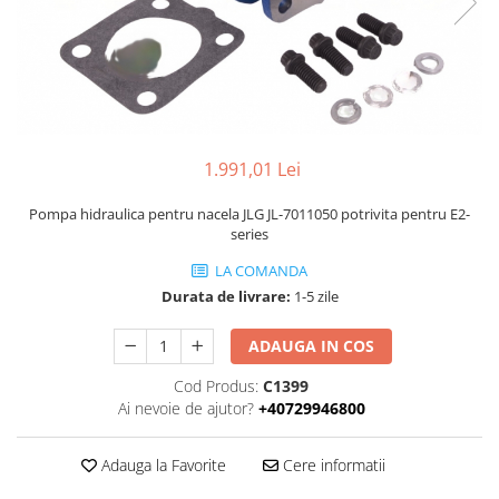
Piese Volvo
Punti - axe
Piese motor Yanmar
Diverse piese transmisie
Piese ambreiaj
Piese Fiat
Planetare
Piese Snorkel
Angrenaje transmisie
Piese John Deere
Grupuri conice
1.991,01 Lei
Piese ZF
Convertizoare
Piese Vapormatic
Cruce cardan
Pompa hidraulica pentru nacela JLG JL-7011050 potrivita pentru E2-
series
Disc frictiune
Piese utilaje Fendt
Roti
LA COMANDA
Piese Case IH
Durata de livrare:
1-5 zile
Roti teren accidentat
Piese Dana Spicer
Roti non-marking
Filtre Hifi
ADAUGA IN COS
Piulite roata
Piese Skyjack
Cod Produs:
C1399
Butuc roata
Ai nevoie de ajutor?
+40729946800
Piese Bobcat
Janta
Anvelope
Piese Yale
Adauga la Favorite
Cere informatii
Roata transpaleta
Piese Hyster