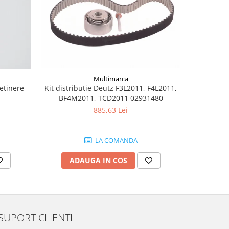
Multimarca
retinere
Kit distributie Deutz F3L2011, F4L2011,
Burduf jo
BF4M2011, TCD2011 02931480
885,63 Lei
LA COMANDA
ADAUGA IN COS
AD
SUPORT CLIENTI