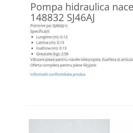
Piese motor
Pompa hidraulica nace
Piese Parker
Alternatoare
148832 SJ46AJ
Piese Hyundai
Electromotoare
Piese Terex
Potrivire pe: SJ46AJ(+)
Pompa combustibil
Specificații:
Piese Lombardini
Pompa de apa
Lungime (m): 0.12
Radiator racire ulei hidraulic
Piese Linde
Latime (m): 0.13
Inaltime (m): 0.13
Radiator apa
Piese Multitel
Greutate (kg): 2.58
Bobina de pornire
Vânzare piese pentru nacele telescopice, foarfeca și articul
Piese Dieci
Oferta completa pentru piese Skyjack
Bobina de oprire
Piese Massey Ferguson
Bobina de acceleratie
Informatii conformitate produs
Piese Steyr
Curea alternator - transmisie
Piese Landini
Curea distributie
Esapament
Piese New Holland
Busoane - dopuri
Piese Takeuchi
Ventilatoare
Piese Kobelco
Pompa de ulei
Piese Jungheinrich
Termostat