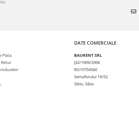
dia
DATE COMERCIALE
 Plata
BAURENT SRL
e Retur
J32/1909/2006
Produselor
RO19754560
Semaforului 19/52
L
Sibiu, Sibiu