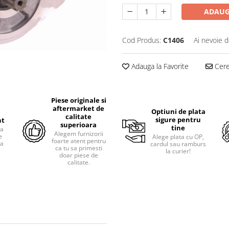
ADAUG
Cod Produs:
C1406
Ai nevoie d
Adauga la Favorite
Cere 
Piese originale si
aftermarket de
Optiuni de plata
calitate
sigure pentru
nt
superioara
tine
ra
Alegem furnizorii
e
Alege plata cu OP,
foarte atent pentru
pa
cardul sau ramburs
ca tu sa primesti
i
la curier!
doar piese de
calitate.