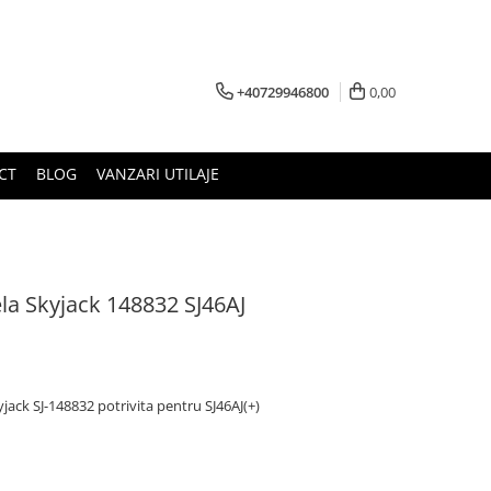
+40729946800
0,00
CT
BLOG
VANZARI UTILAJE
la Skyjack 148832 SJ46AJ
ack SJ-148832 potrivita pentru SJ46AJ(+)