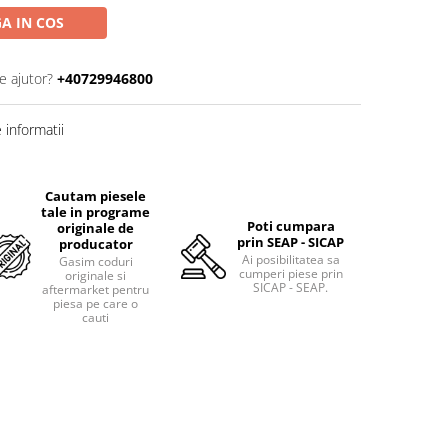
A IN COS
e ajutor?
+40729946800
informatii
Cautam piesele
tale in programe
Poti cumpara
originale de
prin SEAP - SICAP
producator
Ai posibilitatea sa
Gasim coduri
cumperi piese prin
originale si
SICAP - SEAP.
aftermarket pentru
piesa pe care o
cauti