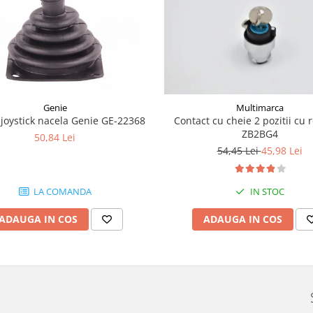
Genie
Multimarca
joystick nacela Genie GE-22368
Contact cu cheie 2 pozitii cu 
ZB2BG4
50,84 Lei
54,45 Lei
45,98 Lei
LA COMANDA
IN STOC
ADAUGA IN COS
ADAUGA IN COS