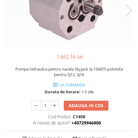
Piese Volvo
Punti - axe
Piese motor Yanmar
Diverse piese transmisie
Piese ambreiaj
Piese Fiat
Planetare
Piese Snorkel
Angrenaje transmisie
Piese John Deere
Grupuri conice
Piese ZF
Convertizoare
1.662,16 Lei
Piese Vapormatic
Cruce cardan
Disc frictiune
Piese utilaje Fendt
Pompa hidraulica pentru nacela Skyjack SJ-156875 potrivita
Roti
pentru SJ12, SJ16
Piese Case IH
Roti teren accidentat
LA COMANDA
Piese Dana Spicer
Roti non-marking
Durata de livrare:
1-5 zile
Filtre Hifi
Piulite roata
Piese Skyjack
ADAUGA IN COS
Butuc roata
Piese Bobcat
Janta
Cod Produs:
C1408
Ai nevoie de ajutor?
+40729946800
Anvelope
Piese Yale
Roata transpaleta
Piese Hyster