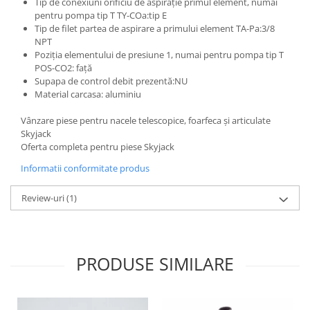
Tip de conexiuni orificiu de aspirație primul element, numai
Etrieri
Piese Lamborghini
pentru pompa tip T TY-COa:tip E
Placute de frana
Tip de filet partea de aspirare a primului element TA-Pa:3/8
Piese Same
Pompa de frana - cilindru de frana
NPT
Poziția elementului de presiune 1, numai pentru pompa tip T
Frana utilaje
Piese Renault
POS-CO2: față
Supapa franare
Piese Hurlimann
Supapa de control debit prezentă:NU
Kit reparatii
Material carcasa: aluminiu
Piese Zetor
Cabluri frana
Vânzare piese pentru nacele telescopice, foarfeca și articulate
Piese Weidemann
Rezervor lichid de frana
Skyjack
Piese Ausa
Lichid de frana
Oferta completa pentru piese Skyjack
Piese Sennebogen
Antigel frane
Informatii conformitate produs
Piese fara categorie
Piese Still
Review-uri
(1)
Sepci
Piese Timberjack
Garnituri utilaje
Piese Valmet Valtra
Siguranta
Piese Vogele
PRODUSE SIMILARE
Abtibilduri - Etichete
Piese Yuchai
Girofar
Piese Zeppelin
Piese electrice