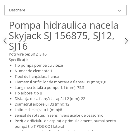
Piese Claas
Fulie
Pistoane
Piese Iveco
Descriere
Turbosuflanta
Piese Nifty Lift
Pompa hidraulica nacela
Diverse piese motor
Piese Grove
Skyjack SJ 156875, SJ12,
Furtune si conducte
Piese motor Perkins
Injectoare
SJ16
Piese Deutz Fahr
Chiuloasa
Potrivire pe: SJ12, SJ16
Vibrochen - ax came - arbore cotit
Piese Atlas Copco
Specificații:
Camasa piston
Piese Hitachi
Tip pompa:pompa cu viteze
Segmenti motor
Numar de elemente:1
Piese Vermeer
Tipul de flanșă:fara flansa
Termoflot
Diametrul orificiilor de montare a flanșei D1 (mm):8,8
Piese Gehl
Cablu acceleratie
Lungimea totală a pompei L1 (mm): 75,5
Piese Socage
Senzori de presiune ulei
Tip arbore: tip B
Distanța de la flanșă la capăt L2 (mm): 22
Vaporizatoare
Piese Kaeser
Diametrul arborelui D3 (mm):12
Radiatoare AC
Piese Wacker Neuson
Latime cheie (cau) L (mm):8
Sensul de rotație: în sens invers acelor de ceasornic
Piese frana
Piese David Brown
Poziția orificiului de aspirație primul element, numai pentru
Discuri de frana
pompă tip T POS-CO1:lateral
Piese Mc Cormick