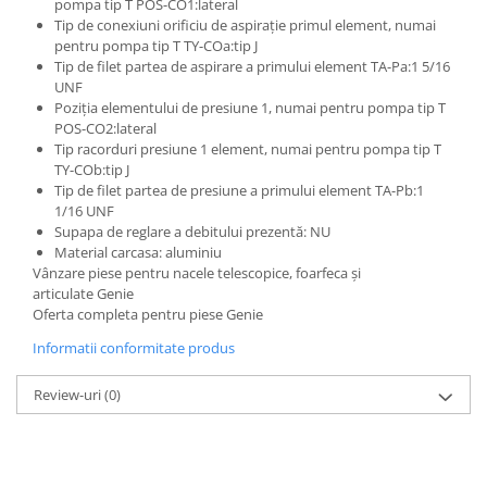
pompa tip T POS-CO1:lateral
Etrieri
Piese Lamborghini
Tip de conexiuni orificiu de aspirație primul element, numai
Placute de frana
pentru pompa tip T TY-COa:tip J
Piese Same
Pompa de frana - cilindru de frana
Tip de filet partea de aspirare a primului element TA-Pa:1 5/16
UNF
Frana utilaje
Piese Renault
Poziția elementului de presiune 1, numai pentru pompa tip T
Supapa franare
Piese Hurlimann
POS-CO2:lateral
Kit reparatii
Tip racorduri presiune 1 element, numai pentru pompa tip T
Piese Zetor
TY-COb:tip J
Cabluri frana
Tip de filet partea de presiune a primului element TA-Pb:1
Piese Weidemann
Rezervor lichid de frana
1/16 UNF
Piese Ausa
Lichid de frana
Supapa de reglare a debitului prezentă: NU
Material carcasa: aluminiu
Piese Sennebogen
Antigel frane
Vânzare piese pentru nacele telescopice, foarfeca și
Piese fara categorie
Piese Still
articulate Genie
Oferta completa pentru piese Genie
Sepci
Piese Timberjack
Informatii conformitate produs
Garnituri utilaje
Piese Valmet Valtra
Siguranta
Piese Vogele
Review-uri
(0)
Abtibilduri - Etichete
Piese Yuchai
Girofar
Piese Zeppelin
Piese electrice