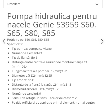
Piese Claas
Fulie
Descriere
Pistoane
Piese Iveco
Pompa hidraulica pentru
Turbosuflanta
Piese Nifty Lift
Diverse piese motor
nacele Genie 53959 S60,
Piese Grove
Furtune si conducte
S65, S80, S85
Piese motor Perkins
Injectoare
Piese Deutz Fahr
Chiuloasa
Potrivire pe: S60, S65, S80, S85
Specificații:
Vibrochen - ax came - arbore cotit
Piese Atlas Copco
Tip pompa: pompa cu viteze
Camasa piston
Piese Hitachi
Numar de elemente:1
Segmenti motor
Tip de flanșă: tip B
Piese Vermeer
Distanța dintre centrele găurilor de montare flanșă C1
Termoflot
(mm):106,4
Piese Gehl
Cablu acceleratie
Lungimea totală a pompei L1 (mm):152
Piese Socage
Senzori de presiune ulei
Diametru gât D2 (mm): 82,55
Tip arbore: tip D
Vaporizatoare
Piese Kaeser
Distanța de la flanșă la capăt L2 (mm): 31,8
Radiatoare AC
Piese Wacker Neuson
Diametrul arborelui D3 (mm):15,2
Număr de caneluri: 9
Piese frana
Piese David Brown
Sensul de rotație: în sensul acelor de ceasornic
Discuri de frana
Poziția orificiului de aspirație primul element, numai pentru
Piese Mc Cormick