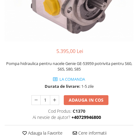
Piese Volvo
Punti - axe
Piese motor Yanmar
Diverse piese transmisie
Piese ambreiaj
Piese Fiat
Planetare
Piese Snorkel
Angrenaje transmisie
Piese John Deere
Grupuri conice
Piese ZF
Convertizoare
5.395,00 Lei
Piese Vapormatic
Cruce cardan
Pompa hidraulica pentru nacele Genie GE-53959 potrivita pentru S60,
Disc frictiune
Piese utilaje Fendt
S65, S80, S85
Roti
Piese Case IH
LA COMANDA
Roti teren accidentat
Piese Dana Spicer
Durata de livrare:
1-5 zile
Roti non-marking
Filtre Hifi
ADAUGA IN COS
Piulite roata
Piese Skyjack
Butuc roata
Cod Produs:
C1370
Piese Bobcat
Janta
Ai nevoie de ajutor?
+40729946800
Anvelope
Piese Yale
Roata transpaleta
Adauga la Favorite
Cere informatii
Piese Hyster