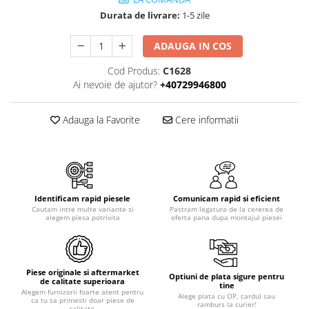
Piese motor
Piese Parker
Durata de livrare:
1-5 zile
Alternatoare
Piese Hyundai
Electromotoare
ADAUGA IN COS
Piese Terex
Pompa combustibil
Cod Produs:
C1628
Piese Lombardini
Pompa de apa
Ai nevoie de ajutor?
+40729946800
Radiator racire ulei hidraulic
Piese Linde
Radiator apa
Piese Multitel
Adauga la Favorite
Cere informatii
Bobina de pornire
Piese Dieci
Bobina de oprire
Piese Massey Ferguson
Bobina de acceleratie
Piese Steyr
Curea alternator - transmisie
Identificam rapid piesele
Comunicam rapid si eficient
Piese Landini
Curea distributie
Cautam intre multe variante si
Pastram legatura de la cererea de
alegem piesa potrivita
oferta pana dupa montajul piesei
Esapament
Piese New Holland
Busoane - dopuri
Piese Takeuchi
Ventilatoare
Piese Kobelco
Piese originale si aftermarket
Pompa de ulei
Optiuni de plata sigure pentru
de calitate superioara
tine
Piese Jungheinrich
Alegem furnizorii foarte atent pentru
Termostat
Alege plata cu OP, cardul sau
ca tu sa primesti doar piese de
ramburs la curier!
calitate.