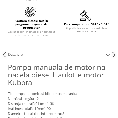
Piese Claas
Fulie
Pistoane
Piese Iveco
Turbosuflanta
Piese Nifty Lift
Cautam piesele tale in
Diverse piese motor
programe originale de
Poti cumpara prin SEAP - SICAP
Piese Grove
producator
Furtune si conducte
Ai posibilitatea sa cumperi piese
prin SICAP - SEAP.
Gasim coduri originale si aftermarket
Piese motor Perkins
pentru piesa pe care o cauti
Injectoare
Piese Deutz Fahr
Chiuloasa
Vibrochen - ax came - arbore cotit
Piese Atlas Copco
Descriere
Camasa piston
Piese Hitachi
Segmenti motor
Pompa manuala de motorina
Piese Vermeer
Termoflot
nacela diesel Haulotte motor
Piese Gehl
Cablu acceleratie
Kubota
Piese Socage
Senzori de presiune ulei
Vaporizatoare
Piese Kaeser
Tip pompa de combustibil: pompa mecanica
Radiatoare AC
Numărul de găuri: 2
Piese Wacker Neuson
Distanța centrală C1 (mm): 36
Piese frana
Piese David Brown
Înălțimea totală H (mm): 90
Discuri de frana
Diametrul tubului de intrare (mm): 8
Piese Mc Cormick