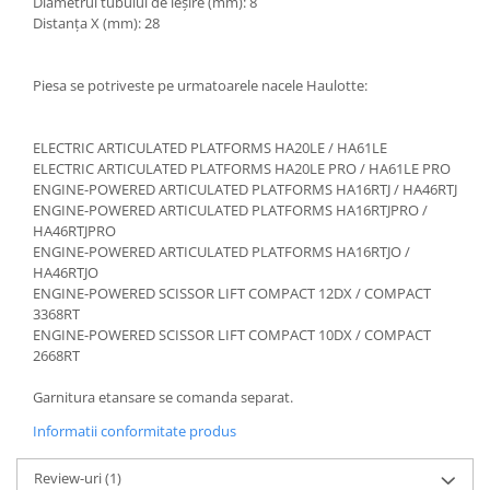
Diametrul tubului de ieșire (mm): 8
Etrieri
Piese Lamborghini
Distanța X (mm): 28
Placute de frana
Piese Same
Pompa de frana - cilindru de frana
Piesa se potriveste pe urmatoarele nacele Haulotte:
Frana utilaje
Piese Renault
Supapa franare
Piese Hurlimann
Kit reparatii
ELECTRIC ARTICULATED PLATFORMS HA20LE / HA61LE
Piese Zetor
ELECTRIC ARTICULATED PLATFORMS HA20LE PRO / HA61LE PRO
Cabluri frana
ENGINE-POWERED ARTICULATED PLATFORMS HA16RTJ / HA46RTJ
Piese Weidemann
Rezervor lichid de frana
ENGINE-POWERED ARTICULATED PLATFORMS HA16RTJPRO /
Piese Ausa
HA46RTJPRO
Lichid de frana
ENGINE-POWERED ARTICULATED PLATFORMS HA16RTJO /
Piese Sennebogen
Antigel frane
HA46RTJO
Piese fara categorie
Piese Still
ENGINE-POWERED SCISSOR LIFT COMPACT 12DX / COMPACT
3368RT
Sepci
Piese Timberjack
ENGINE-POWERED SCISSOR LIFT COMPACT 10DX / COMPACT
Garnituri utilaje
2668RT
Piese Valmet Valtra
Siguranta
Piese Vogele
Garnitura etansare se comanda separat.
Abtibilduri - Etichete
Piese Yuchai
Informatii conformitate produs
Girofar
Piese Zeppelin
Piese electrice
Review-uri
(1)