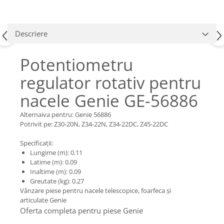
Piese Claas
Fulie
Pistoane
Piese Iveco
Turbosuflanta
Piese Nifty Lift
Descriere
Diverse piese motor
Piese Grove
Furtune si conducte
Potentiometru
Piese motor Perkins
Injectoare
regulator rotativ pentru
Piese Deutz Fahr
Chiuloasa
Vibrochen - ax came - arbore cotit
nacele Genie GE-56886
Piese Atlas Copco
Camasa piston
Piese Hitachi
Alternaiva pentru: Genie 56886
Segmenti motor
Potrivit pe: Z30-20N, Z34-22N, Z34-22DC, Z45-22DC
Piese Vermeer
Termoflot
Piese Gehl
Specificații:
Cablu acceleratie
Lungime (m): 0.11
Piese Socage
Senzori de presiune ulei
Latime (m): 0.09
Inaltime (m): 0.09
Vaporizatoare
Piese Kaeser
Greutate (kg): 0.27
Radiatoare AC
Piese Wacker Neuson
Vânzare piese pentru nacele telescopice, foarfeca și
Piese frana
articulate Genie
Piese David Brown
Oferta completa pentru piese Genie
Discuri de frana
Piese Mc Cormick