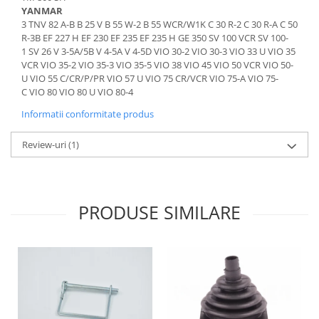
Piese Artec
Perii colectoare
YANMAR
3 TNV 82 A-B B 25 V B 55 W-2 B 55 WCR/W1K C 30 R-2 C 30 R-A C 50
Lampi avertizare
Piese O&K
R-3B EF 227 H EF 230 EF 235 EF 235 H GE 350 SV 100 VCR SV 100-
Lampi stroboscopice
1 SV 26 V 3-5A/5B V 4-5A V 4-5D VIO 30-2 VIO 30-3 VIO 33 U VIO 35
Piese Airman
VCR VIO 35-2 VIO 35-3 VIO 35-5 VIO 38 VIO 45 VIO 50 VCR VIO 50-
Joystick-uri
Piese TCM
U VIO 55 C/CR/P/PR VIO 57 U VIO 75 CR/VCR VIO 75-A VIO 75-
Joystick Upright
C VIO 80 VIO 80 U VIO 80-4
Piese Sunward
Joystick Genie
Informatii conformitate produs
Piese Pel Job
Joystick JLG
Piese Schaffer
Joystick Manitou
Review-uri
(1)
Joystick Merlo
Piese Ransomes
Joystick JCB
Piese Rammax
Joystick Snorkel
PRODUSE SIMILARE
Piese Nilfisk
Joystick Danfoss
Piese Neuson
Joystick Dieci
Piese Nagano
Joystick Sevcon
Joystick Skyjack
Piese Bitelli
Joystick Niftylift
Piese Carrier
Joystick Airo
Piese Yamaguchi