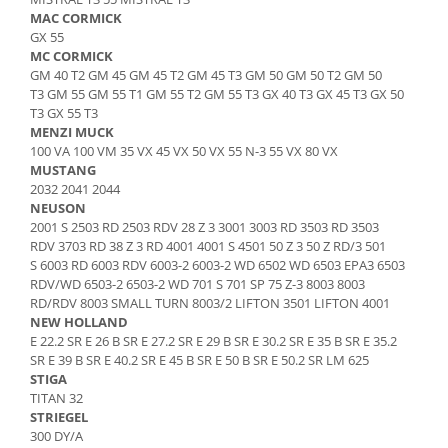
Intrerupator 3 pozitii
Piese Barford
MAC CORMICK
Relee 12V
GX 55
Piese Antonio Carraro
MC CORMICK
Relee 24V
Piese Ammann
GM 40 T2 GM 45 GM 45 T2 GM 45 T3 GM 50 GM 50 T2 GM 50
Modul electronic
T3 GM 55 GM 55 T1 GM 55 T2 GM 55 T3 GX 40 T3 GX 45 T3 GX 50
Piese Ahlmann
Faruri fata
T3 GX 55 T3
MENZI MUCK
Piese Airo
Lampi spate
100 VA 100 VM 35 VX 45 VX 50 VX 55 N-3 55 VX 80 VX
Orometru
Piese Aebi
MUSTANG
Microintrerupator
2032 2041 2044
Piese SDMO
NEUSON
Senzori utilaje
Piese Doosan Daewoo
2001 S 2503 RD 2503 RDV 28 Z 3 3001 3003 RD 3503 RD 3503
Calculatoare utilaje
RDV 3703 RD 38 Z 3 RD 4001 4001 S 4501 50 Z 3 50 Z RD/3 501
Piese Agritalia - Carraro
S 6003 RD 6003 RDV 6003-2 6003-2 WD 6502 WD 6503 EPA3 6503
Electrovalva - electroventil - electro
RDV/WD 6503-2 6503-2 WD 701 S 701 SP 75 Z-3 8003 8003
valva
Piese Doppstadt
RD/RDV 8003 SMALL TURN 8003/2 LIFTON 3501 LIFTON 4001
Bobina 12V
Piese Fai
NEW HOLLAND
Senzor de vant - anemometru
E 22.2 SR E 26 B SR E 27.2 SR E 29 B SR E 30.2 SR E 35 B SR E 35.2
Piese Kalmar
SR E 39 B SR E 40.2 SR E 45 B SR E 50 B SR E 50.2 SR LM 625
Intrerupator 4 pozitii
STIGA
Piese Klemm
Bobina 10V
TITAN 32
Piese Lansing Bagnall
Bobina 20V
STRIEGEL
300 DY/A
Lampi semnalizare
Piese Laupetre