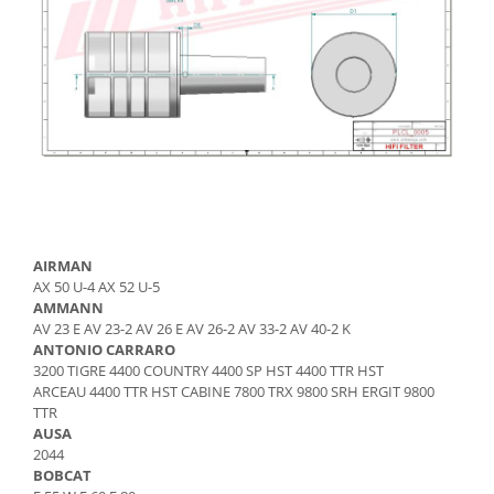
Etrieri
Piese Lamborghini
Placute de frana
Piese Same
Pompa de frana - cilindru de frana
Frana utilaje
Piese Renault
Supapa franare
Piese Hurlimann
Kit reparatii
Piese Zetor
Cabluri frana
Piese Weidemann
Rezervor lichid de frana
Piese Ausa
Lichid de frana
Piese Sennebogen
Antigel frane
AIRMAN
AX 50 U-4 AX 52 U-5
Piese fara categorie
Piese Still
AMMANN
Sepci
AV 23 E AV 23-2 AV 26 E AV 26-2 AV 33-2 AV 40-2 K
Piese Timberjack
ANTONIO CARRARO
Garnituri utilaje
Piese Valmet Valtra
3200 TIGRE 4400 COUNTRY 4400 SP HST 4400 TTR HST
Siguranta
ARCEAU 4400 TTR HST CABINE 7800 TRX 9800 SRH ERGIT 9800
Piese Vogele
TTR
Abtibilduri - Etichete
Piese Yuchai
AUSA
Girofar
2044
Piese Zeppelin
BOBCAT
Piese electrice