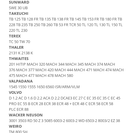
SUNWARD
Bobina 14V
SWE 30 UB
Piese Lebrero
TAKEUCHI
Bobina 28V
Piese Macmoter
TB 125 TB 128 FR TB 135 TB 138 FR TB 145 TB 153 FR TB 180 FR TB
Relee 48V
228 TB 235 TB 250 TB 260 TB 53 FR TCR 50 TL 120 TL 130 TL 150 TL
Piese Lugli
Contact 5 pozitii
220 TL 230
Piese Menzi Muck
TEREX
Contactor 36V
TC 50 TW 70
Senzori de greutate
Piese Mustang
THALER
Bobina 18V
2131 K 2138 K
Piese Steinbock
THWAITES
Contactor 16V
Piese Valpadana
201 HITIP MACH 320 MACH 344 MACH 345 MACH 374 MACH
Kit reparatii contactor
376 MACH 377 MACH 420 MACH 444 MACH 471 MACH 474 MACH
Piese Zettelmeyer
475 MACH 477 MACH 478 MACH 580
Contactor 65V
VALPADANA
Piese Venieri
Contactor 96V
1545 1550 1555 1650 6560 ISR/ARM/VLM
Piese Nissan
Releu 230V
VOLVO
D 1.2 AC D 1.6 D 2.2 ACA D 2.2 DCAE3 EC 27 C EC 35 EC 35 C EC 45
Relee 6V
Piese Sullair
PRO EC 55 B ECR 28 ECR 38 ECR 48 + ECR 48 C ECR 58 ECR 58
Intrerupatoare
Piese Rigitrac
PLC ECR 88
Banda antistatica
WACKER NEUSON
Piese Krone
3001 3503 RD 50 Z 3 5085 6003-2 6003-2 WD 6503-2 8003/2 EZ 38
Contact pornire
WEIRO
Piese Hiab Foco
Claxon
TM 800 SH