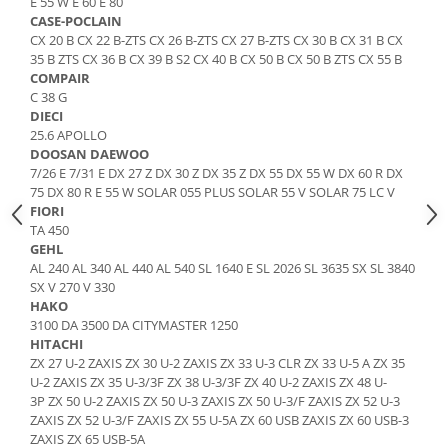
E 55 W E 60 E 80
Piese Schaeff
Cabluri si mufe
CASE-POCLAIN
Piese Putzmeister
CX 20 B CX 22 B-ZTS CX 26 B-ZTS CX 27 B-ZTS CX 30 B CX 31 B CX
Mufe si pini
35 B ZTS CX 36 B CX 39 B S2 CX 40 B CX 50 B CX 50 B ZTS CX 55 B
Piese Mitsubishi
Piese contact
COMPAIR
Contactor 12V
C 38 G
Piese Matbro
DIECI
Contactoare 24V
Piese Lindner
25.6 APOLLO
Contactoare 48V
DOOSAN DAEWOO
Piese Kramer
7/26 E 7/31 E DX 27 Z DX 30 Z DX 35 Z DX 55 DX 55 W DX 60 R DX
Motoare electrice
75 DX 80 R E 55 W SOLAR 055 PLUS SOLAR 55 V SOLAR 75 LC V
Piese Kaiser
Placa electronica
FIORI
Piese Jacobsen
Contact general - Ciuperca
TA 450
GEHL
Pedala
Piese Ingersoll Rand
AL 240 AL 340 AL 440 AL 540 SL 1640 E SL 2026 SL 3635 SX SL 3840
Sigurante
Piese Hanomag
SX V 270 V 330
Becuri indicatoare
HAKO
Piese Hamm
3100 DA 3500 DA CITYMASTER 1250
Limitatori
HITACHI
Piese Goldoni
Potentiometre
ZX 27 U-2 ZAXIS ZX 30 U-2 ZAXIS ZX 33 U-3 CLR ZX 33 U-5 A ZX 35
Piese Furukawa
U-2 ZAXIS ZX 35 U-3/3F ZX 38 U-3/3F ZX 40 U-2 ZAXIS ZX 48 U-
Senzori de unghi
3P ZX 50 U-2 ZAXIS ZX 50 U-3 ZAXIS ZX 50 U-3/F ZAXIS ZX 52 U-3
Bobina solenoid
Piese Ford
ZAXIS ZX 52 U-3/F ZAXIS ZX 55 U-5A ZX 60 USB ZAXIS ZX 60 USB-3
Bobina 24V
ZAXIS ZX 65 USB-5A
Piese Ferrari