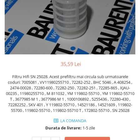
Piese Volvo
Punti - axe
Piese motor Yanmar
Diverse piese transmisie
Piese ambreiaj
Piese Fiat
Planetare
Piese Snorkel
Angrenaje transmisie
Piese John Deere
Grupuri conice
Piese ZF
Convertizoare
Piese Vapormatic
Cruce cardan
35,59 Lei
Disc frictiune
Piese utilaje Fendt
Roti
Filtru Hifi SN 25028. Acest prefiltru mai circula sub urmatoarele
Piese Case IH
coduri: 7005081 , VV11980255710 , 72282-252 , BHC 5046 , A 408254 ,
Roti teren accidentat
Piese Dana Spicer
2474-00028 , 72280-600 , 72282-250 , 72282-251 , 72285-865 , XJAU-
Roti non-marking
00235 , 11980255710 , M 811032 , YM 119802-55710 , YM 119802-55710
Filtre Hifi
T , 3677985 M 1 , 3677986 M 1 , 1000106892 , 5255436 , 72280-430 ,
Piulite roata
72282252 , SKV 401 , Y 119802-55710 , 14521186 , 14521609 , 119802-
Piese Skyjack
Butuc roata
55700 , 119802-55710 , 119802-55710 T , 172802-55710 , SN 25028
Piese Bobcat
Janta
LA COMANDA
Anvelope
Piese Yale
Durata de livrare:
1-5 zile
Roata transpaleta
Piese Hyster