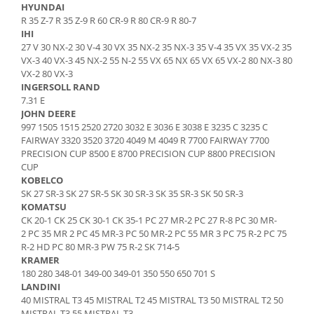
HYUNDAI
Senzor presiune ulei
Piese Faun
R 35 Z-7 R 35 Z-9 R 60 CR-9 R 80 CR-9 R 80-7
Senzori temperatura ulei
IHI
Piese Dynapack
Senzori suprasarcina
27 V 30 NX-2 30 V-4 30 VX 35 NX-2 35 NX-3 35 V-4 35 VX 35 VX-2 35
Piese Compair
VX-3 40 VX-3 45 NX-2 55 N-2 55 VX 65 NX 65 VX 65 VX-2 80 NX-3 80
Senzori proximitate
VX-2 80 VX-3
Senzori de viteza
Piese Cesab
INGERSOLL RAND
Senzori stabilizare
7.31 E
Piese Case Construction
JOHN DEERE
Senzori de viraj
Piese Case Poclain
997 1505 1515 2520 2720 3032 E 3036 E 3038 E 3235 C 3235 C
Senzori de inclinatie
FAIRWAY 3320 3520 3720 4049 M 4049 R 7700 FAIRWAY 7700
Piese Bomag
PRECISION CUP 8500 E 8700 PRECISION CUP 8800 PRECISION
Senzor temperatura apa
CUP
Piese Bobard
Burduf pentru intrerupator
KOBELCO
Piese Barthoud
Contact 2 pozitii
SK 27 SR-3 SK 27 SR-5 SK 30 SR-3 SK 35 SR-3 SK 50 SR-3
KOMATSU
Contact 3 pozitii
Piese Baretta
CK 20-1 CK 25 CK 30-1 CK 35-1 PC 27 MR-2 PC 27 R-8 PC 30 MR-
Contact 4 pozitii
2 PC 35 MR 2 PC 45 MR-3 PC 50 MR-2 PC 55 MR 3 PC 75 R-2 PC 75
Piese Benford
Butoane
R-2 HD PC 80 MR-3 PW 75 R-2 SK 714-5
Piese Benati
KRAMER
Selector 2 pozitii
180 280 348-01 349-00 349-01 350 550 650 701 S
Piese Belarus
Selector 3 pozitii
LANDINI
Piese Baumann
40 MISTRAL T3 45 MISTRAL T2 45 MISTRAL T3 50 MISTRAL T2 50
Intrerupator basculant 2 pozitii
MISTRAL T3 55 MISTRAL T3