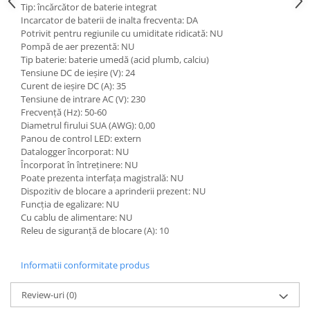
Piese Claas
Fulie
Tip: încărcător de baterie integrat
Incarcator de baterii de inalta frecventa: DA
Pistoane
Piese Iveco
Potrivit pentru regiunile cu umiditate ridicată: NU
Turbosuflanta
Piese Nifty Lift
Pompă de aer prezentă: NU
Diverse piese motor
Tip baterie: baterie umedă (acid plumb, calciu)
Piese Grove
Tensiune DC de ieșire (V): 24
Furtune si conducte
Curent de ieșire DC (A): 35
Piese motor Perkins
Injectoare
Tensiune de intrare AC (V): 230
Piese Deutz Fahr
Chiuloasa
Frecvență (Hz): 50-60
Diametrul firului SUA (AWG): 0,00
Vibrochen - ax came - arbore cotit
Piese Atlas Copco
Panou de control LED: extern
Camasa piston
Datalogger încorporat: NU
Piese Hitachi
Încorporat în întreținere: NU
Segmenti motor
Piese Vermeer
Poate prezenta interfața magistrală: NU
Termoflot
Dispozitiv de blocare a aprinderii prezent: NU
Piese Gehl
Cablu acceleratie
Funcția de egalizare: NU
Piese Socage
Cu cablu de alimentare: NU
Senzori de presiune ulei
Releu de siguranță de blocare (A): 10
Vaporizatoare
Piese Kaeser
Radiatoare AC
Piese Wacker Neuson
Informatii conformitate produs
Piese frana
Piese David Brown
Review-uri
(0)
Discuri de frana
Piese Mc Cormick