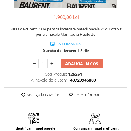
Piese Volvo
Punti - axe
Piese motor Yanmar
Diverse piese transmisie
1.900,00 Lei
Piese ambreiaj
Piese Fiat
Planetare
Piese Snorkel
Sursa de curent 230V pentru incarcare baterii nacela 24V. Potrivit
Angrenaje transmisie
pentru nacele Manitou si Haulotte
Piese John Deere
Grupuri conice
LA COMANDA
Piese ZF
Convertizoare
Durata de livrare:
1-5 zile
Piese Vapormatic
Cruce cardan
Disc frictiune
ADAUGA IN COS
Piese utilaje Fendt
Roti
Piese Case IH
Cod Produs:
125251
Roti teren accidentat
Ai nevoie de ajutor?
+40729946800
Piese Dana Spicer
Roti non-marking
Filtre Hifi
Adauga la Favorite
Cere informatii
Piulite roata
Piese Skyjack
Butuc roata
Piese Bobcat
Janta
Anvelope
Piese Yale
Roata transpaleta
Piese Hyster
Identificam rapid piesele
Comunicam rapid si eficient