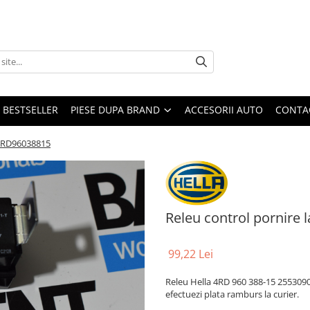
BESTSELLER
PIESE DUPA BRAND
ACCESORII AUTO
CONTA
a 4RD96038815
Releu control pornire 
99,22 Lei
Releu Hella 4RD 960 388-15 25530904
efectuezi plata ramburs la curier.