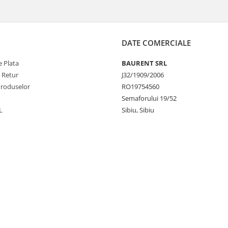
DATE COMERCIALE
 Plata
BAURENT SRL
e Retur
J32/1909/2006
Produselor
RO19754560
Semaforului 19/52
L
Sibiu, Sibiu