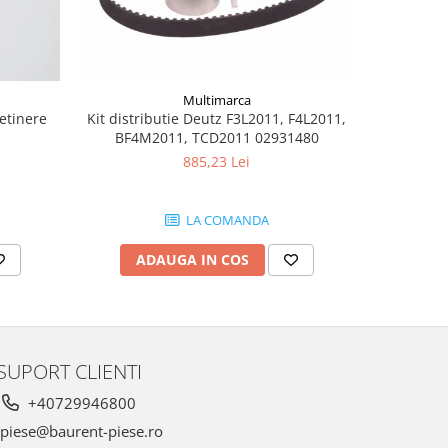
Multimarca
retinere
Kit distributie Deutz F3L2011, F4L2011,
Burduf jo
BF4M2011, TCD2011 02931480
885,23 Lei
LA COMANDA
ADAUGA IN COS
AD
SUPORT CLIENTI
+40729946800
piese@baurent-piese.ro