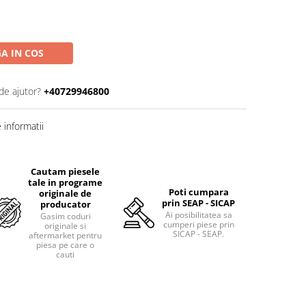
A IN COS
de ajutor?
+40729946800
informatii
Cautam piesele
tale in programe
Poti cumpara
originale de
prin SEAP - SICAP
producator
Ai posibilitatea sa
Gasim coduri
cumperi piese prin
originale si
SICAP - SEAP.
aftermarket pentru
piesa pe care o
cauti