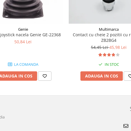
Genie
Multimarca
joystick nacela Genie GE-22368
Contact cu cheie 2 pozitii cu 
ZB2BG4
50,84 Lei
54,45 Lei
45,98 Lei
LA COMANDA
IN STOC
ADAUGA IN COS
ADAUGA IN COS
dia