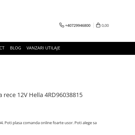
+40729946800
0,00
CT
BLOG
VANZARI UTILAJE
la rece 12V Hella 4RD96038815
. Poti plasa comanda online foarte usor. Poti alege sa