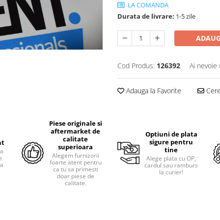
LA COMANDA
Durata de livrare:
1-5 zile
ADAUG
Cod Produs:
126392
Ai nevoie 
Adauga la Favorite
Cere 
Piese originale si
aftermarket de
Optiuni de plata
calitate
sigure pentru
nt
superioara
tine
ra
Alegem furnizorii
e
Alege plata cu OP,
foarte atent pentru
pa
cardul sau ramburs
ca tu sa primesti
i
la curier!
doar piese de
calitate.