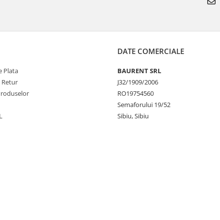
DATE COMERCIALE
 Plata
BAURENT SRL
e Retur
J32/1909/2006
Produselor
RO19754560
Semaforului 19/52
L
Sibiu, Sibiu