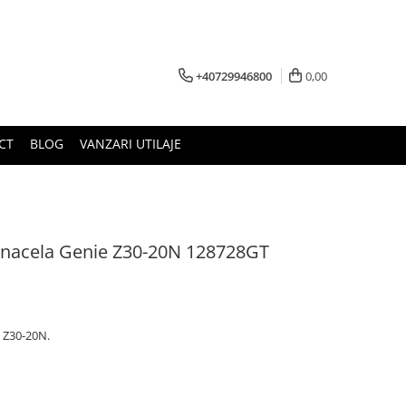
+40729946800
0,00
CT
BLOG
VANZARI UTILAJE
ic nacela Genie Z30-20N 128728GT
e Z30-20N.