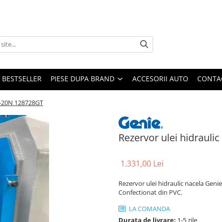
BESTSELLER
PIESE DUPA BRAND
ACCESORII AUTO
CONTA
30-20N 128728GT
Rezervor ulei hidraul
1.331,00 Lei
Rezervor ulei hidraulic nacela Geni
Confectionat din PVC.
LA COMANDA
Durata de livrare:
1-5 zile