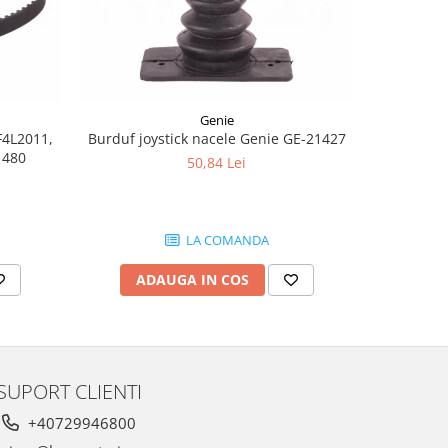
-8%
Genie
F4L2011,
Burduf joystick nacele Genie GE-21427
Joyst
1480
50,84 Lei
1.
LA COMANDA
ADAUGA IN COS
AD
SUPORT CLIENTI
+40729946800