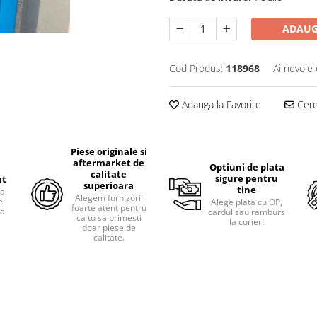
ADAUG
Cod Produs:
118968
Ai nevoie 
Adauga la Favorite
Cere 
Piese originale si
aftermarket de
Optiuni de plata
calitate
sigure pentru
nt
superioara
tine
ra
Alegem furnizorii
e
Alege plata cu OP,
foarte atent pentru
pa
cardul sau ramburs
ca tu sa primesti
i
la curier!
doar piese de
calitate.