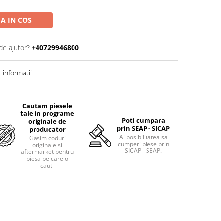
A IN COS
de ajutor?
+40729946800
informatii
Cautam piesele
tale in programe
Poti cumpara
originale de
prin SEAP - SICAP
producator
Ai posibilitatea sa
Gasim coduri
cumperi piese prin
originale si
SICAP - SEAP.
aftermarket pentru
piesa pe care o
cauti