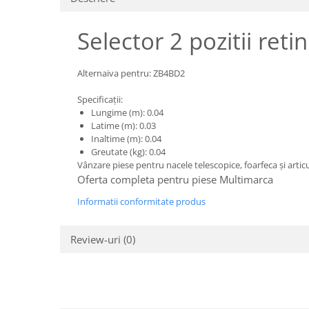
Piese motor
Piese Parker
Alternatoare
Selector 2 pozitii re
Piese Hyundai
Electromotoare
Piese Terex
Pompa combustibil
Alternaiva pentru: ZB4BD2
Piese Lombardini
Pompa de apa
Radiator racire ulei hidraulic
Piese Linde
Specificații:
Lungime (m): 0.04
Radiator apa
Piese Multitel
Latime (m): 0.03
Bobina de pornire
Inaltime (m): 0.04
Piese Dieci
Bobina de oprire
Greutate (kg): 0.04
Piese Massey Ferguson
Vânzare piese pentru nacele telescopice, foarfeca și arti
Bobina de acceleratie
Oferta completa pentru piese Multimarca
Piese Steyr
Curea alternator - transmisie
Informatii conformitate produs
Piese Landini
Curea distributie
Esapament
Piese New Holland
Review-uri
(0)
Busoane - dopuri
Piese Takeuchi
Ventilatoare
Piese Kobelco
Pompa de ulei
Piese Jungheinrich
Termostat