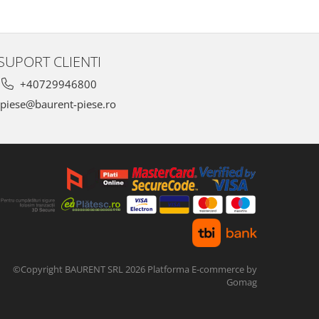
SUPORT CLIENTI
+40729946800
piese@baurent-piese.ro
©Copyright BAURENT SRL 2026
Platforma E-commerce by
Gomag