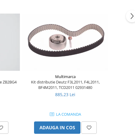
Multimarca
ere ZB2BG4
Kit distributie Deutz F3L2011, F4L2011,
Burduf j
BF4M2011, TCD2011 02931480
885,23 Lei
LA COMANDA
ADAUGA IN COS
AD