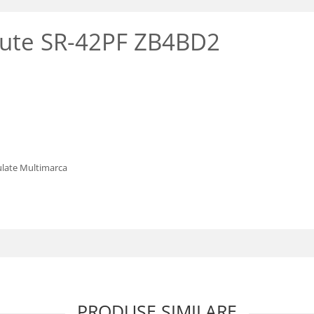
tinute SR-42PF ZB4BD2
culate Multimarca
PRODUSE SIMILARE