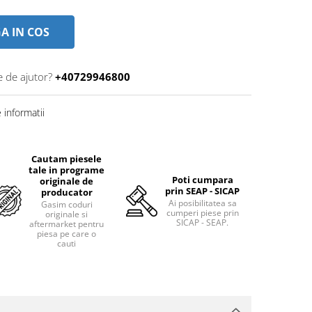
A IN COS
e de ajutor?
+40729946800
informatii
Cautam piesele
tale in programe
Poti cumpara
originale de
prin SEAP - SICAP
producator
Ai posibilitatea sa
Gasim coduri
cumperi piese prin
originale si
SICAP - SEAP.
aftermarket pentru
piesa pe care o
cauti