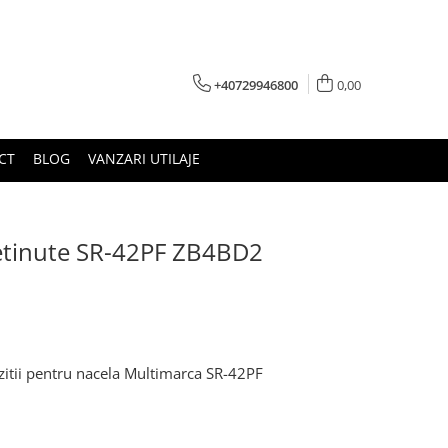
+40729946800
0,00
CT
BLOG
VANZARI UTILAJE
 retinute SR-42PF ZB4BD2
zitii pentru nacela Multimarca SR-42PF