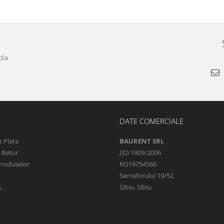
dia
DATE COMERCIALE
 Plata
BAURENT SRL
e Retur
J32/1909/2006
Produselor
RO19754560
Semaforului 19/52
L
Sibiu, Sibiu