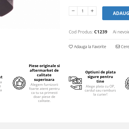
ADAUG
Cod Produs:
C1239
Ai nevoi
Adauga la Favorite
Cere 
Piese originale si
aftermarket de
Optiuni de plata
calitate
sigure pentru
nt
superioara
tine
ra
Alegem furnizorii
e
Alege plata cu OP,
foarte atent pentru
pa
cardul sau ramburs
ca tu sa primesti
i
la curier!
doar piese de
calitate.