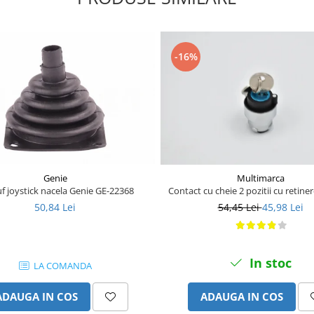
-16%
Genie
Multimarca
f joystick nacela Genie GE-22368
Contact cu cheie 2 pozitii cu retin
50,84 Lei
54,45 Lei
45,98 Lei
In stoc
LA COMANDA
ADAUGA IN COS
ADAUGA IN COS