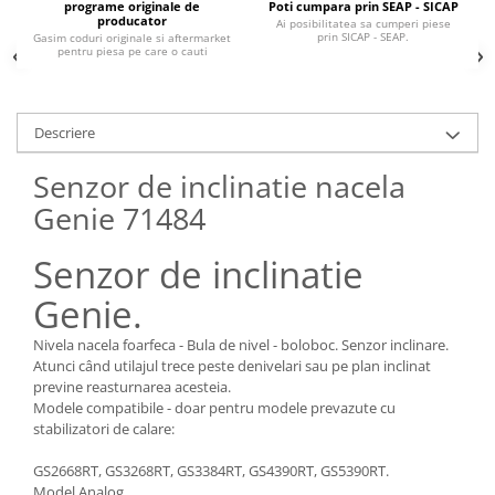
Piese Claas
Fulie
programe originale de
Poti cumpara prin SEAP - SICAP
producator
Ai posibilitatea sa cumperi piese
Pistoane
Piese Iveco
prin SICAP - SEAP.
Gasim coduri originale si aftermarket
pentru piesa pe care o cauti
Turbosuflanta
Piese Nifty Lift
Diverse piese motor
Piese Grove
Furtune si conducte
Descriere
Piese motor Perkins
Injectoare
Piese Deutz Fahr
Senzor de inclinatie nacela
Chiuloasa
Vibrochen - ax came - arbore cotit
Genie 71484
Piese Atlas Copco
Camasa piston
Piese Hitachi
Senzor de inclinatie
Segmenti motor
Piese Vermeer
Termoflot
Genie.
Piese Gehl
Cablu acceleratie
Nivela nacela foarfeca - Bula de nivel - boloboc. Senzor inclinare.
Piese Socage
Senzori de presiune ulei
Atunci când utilajul trece peste denivelari sau pe plan inclinat
Vaporizatoare
Piese Kaeser
previne reasturnarea acesteia.
Modele compatibile - doar pentru modele prevazute cu
Radiatoare AC
Piese Wacker Neuson
stabilizatori de calare:
Piese frana
Piese David Brown
GS2668RT, GS3268RT, GS3384RT, GS4390RT, GS5390RT.
Discuri de frana
Piese Mc Cormick
Model Analog.