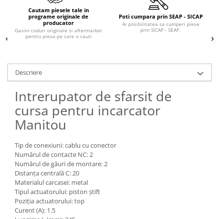
Piese Claas
Fulie
Cautam piesele tale in
Pistoane
Piese Iveco
programe originale de
Poti cumpara prin SEAP - SICAP
producator
Ai posibilitatea sa cumperi piese
Turbosuflanta
prin SICAP - SEAP.
Gasim coduri originale si aftermarket
Piese Nifty Lift
pentru piesa pe care o cauti
Diverse piese motor
Piese Grove
Furtune si conducte
Piese motor Perkins
Injectoare
Descriere
Piese Deutz Fahr
Chiuloasa
Vibrochen - ax came - arbore cotit
Intrerupator de sfarsit de
Piese Atlas Copco
Camasa piston
cursa pentru incarcator
Piese Hitachi
Segmenti motor
Manitou
Piese Vermeer
Termoflot
Piese Gehl
Cablu acceleratie
Tip de conexiuni: cablu cu conector
Piese Socage
Numărul de contacte NC: 2
Senzori de presiune ulei
Numărul de găuri de montare: 2
Vaporizatoare
Piese Kaeser
Distanța centrală C: 20
Radiatoare AC
Materialul carcasei: metal
Piese Wacker Neuson
Tipul actuatorului: piston știft
Piese frana
Piese David Brown
Poziția actuatorului: top
Discuri de frana
Curent (A): 1.5
Piese Mc Cormick