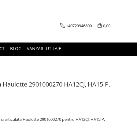
+40729946800
0,00
CT
BLOG
VANZARI UTILAJE
a Haulotte 2901000270 HA12CJ, HA15IP,
la si articulata Haulotte 2901000270 pentru HA12CJ, HA15IP,