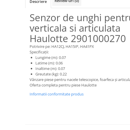
Review-uri
(0)
Descriere
Piese motor
Piese Parker
Alternatoare
Senzor de unghi pentr
Piese Hyundai
Electromotoare
Piese Terex
verticala si articulata
Pompa combustibil
Piese Lombardini
Pompa de apa
Haulotte 2901000270
Radiator racire ulei hidraulic
Piese Linde
Potrivire pe: HA12CJ, HA15IP, HA41PX
Radiator apa
Piese Multitel
Specificații:
Bobina de pornire
Lungime (m): 0.07
Piese Dieci
Latime (m): 0.06
Bobina de oprire
Piese Massey Ferguson
Inaltime (m): 0.07
Bobina de acceleratie
Greutate (kg): 0.22
Piese Steyr
Curea alternator - transmisie
Vânzare piese pentru nacele telescopice, foarfeca și articu
Oferta completa pentru piese Haulotte
Piese Landini
Curea distributie
Esapament
Informatii conformitate produs
Piese New Holland
Busoane - dopuri
Piese Takeuchi
Ventilatoare
Piese Kobelco
Pompa de ulei
Piese Jungheinrich
Termostat