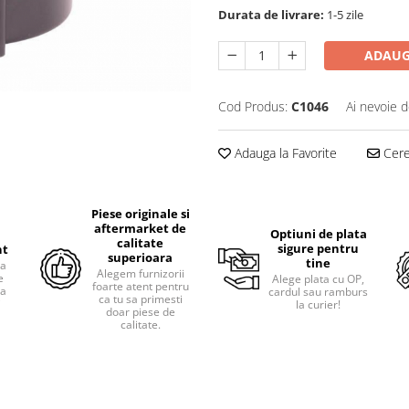
Durata de livrare:
1-5 zile
ADAUG
Cod Produs:
C1046
Ai nevoie d
Adauga la Favorite
Cere 
Piese originale si
aftermarket de
Optiuni de plata
calitate
sigure pentru
nt
superioara
tine
ra
Alegem furnizorii
e
Alege plata cu OP,
foarte atent pentru
pa
cardul sau ramburs
ca tu sa primesti
i
la curier!
doar piese de
calitate.