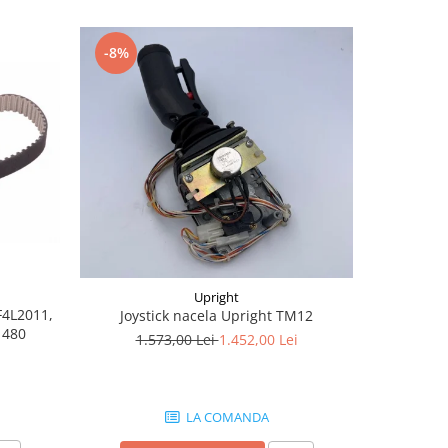
-8%
-28%
Upright
F4L2011,
Joystic
Joystick nacela Upright TM12
1480
af
1.573,00 Lei
1.452,00 Lei
1.
LA COMANDA