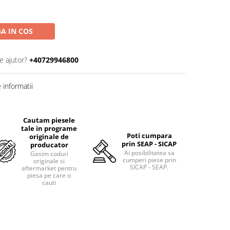
A IN COS
e ajutor?
+40729946800
informatii
Cautam piesele
tale in programe
Poti cumpara
originale de
prin SEAP - SICAP
producator
Ai posibilitatea sa
Gasim coduri
cumperi piese prin
originale si
SICAP - SEAP.
aftermarket pentru
piesa pe care o
cauti