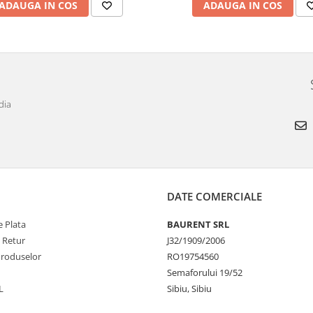
ADAUGA IN COS
ADAUGA IN COS
dia
DATE COMERCIALE
 Plata
BAURENT SRL
e Retur
J32/1909/2006
Produselor
RO19754560
Semaforului 19/52
L
Sibiu, Sibiu