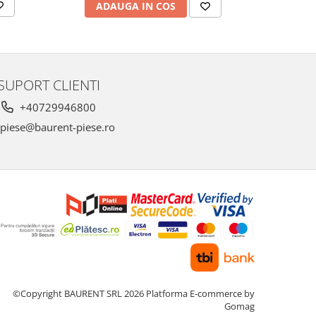
AD
ADAUGA IN COS
SUPORT CLIENTI
+40729946800
piese@baurent-piese.ro
©Copyright BAURENT SRL 2026
Platforma E-commerce by
Gomag