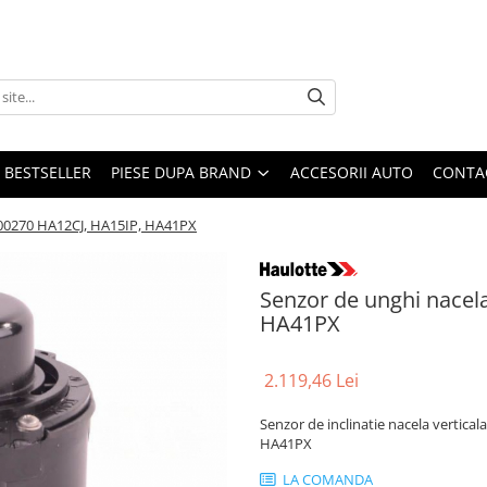
BESTSELLER
PIESE DUPA BRAND
ACCESORII AUTO
CONTA
000270 HA12CJ, HA15IP, HA41PX
Senzor de unghi nacel
HA41PX
2.119,46 Lei
Senzor de inclinatie nacela vertica
HA41PX
LA COMANDA