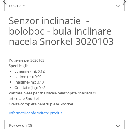
Piese Claas
Fulie
Descriere
Pistoane
Piese Iveco
Turbosuflanta
Senzor inclinatie -
Piese Nifty Lift
Diverse piese motor
boloboc - bula inclinare
Piese Grove
Furtune si conducte
Piese motor Perkins
nacela Snorkel 3020103
Injectoare
Piese Deutz Fahr
Chiuloasa
Vibrochen - ax came - arbore cotit
Piese Atlas Copco
Potrivire pe: 3020103
Camasa piston
Piese Hitachi
Specificații:
Segmenti motor
Lungime (m): 0.12
Piese Vermeer
Termoflot
Latime (m): 0.09
Piese Gehl
Inaltime (m): 0.10
Cablu acceleratie
Greutate (kg): 0.48
Piese Socage
Senzori de presiune ulei
Vânzare piese pentru nacele telescopice, foarfeca și
articulate Snorkel
Vaporizatoare
Piese Kaeser
Oferta completa pentru piese Snorkel
Radiatoare AC
Piese Wacker Neuson
Informatii conformitate produs
Piese frana
Piese David Brown
Discuri de frana
Review-uri
(0)
Piese Mc Cormick