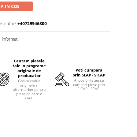
A IN COS
e ajutor?
+40729946800
informatii
Cautam piesele
tale in programe
Poti cumpara
originale de
prin SEAP - SICAP
producator
Ai posibilitatea sa
Gasim coduri
cumperi piese prin
originale si
SICAP - SEAP.
aftermarket pentru
piesa pe care o
cauti