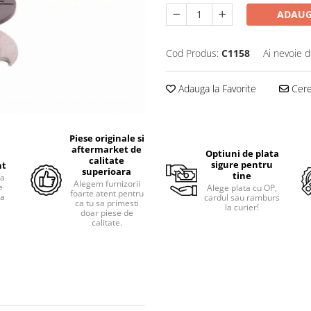
ADAUG
Cod Produs:
C1158
Ai nevoie d
Adauga la Favorite
Cere 
Piese originale si
aftermarket de
Optiuni de plata
calitate
sigure pentru
nt
superioara
tine
ra
Alegem furnizorii
e
Alege plata cu OP,
foarte atent pentru
pa
cardul sau ramburs
ca tu sa primesti
i
la curier!
doar piese de
calitate.