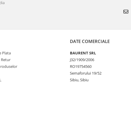
dia
DATE COMERCIALE
 Plata
BAURENT SRL
e Retur
J32/1909/2006
Produselor
RO19754560
Semaforului 19/52
L
Sibiu, Sibiu