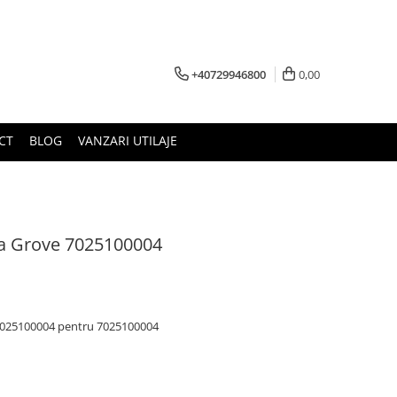
+40729946800
0,00
CT
BLOG
VANZARI UTILAJE
ela Grove 7025100004
-7025100004 pentru 7025100004