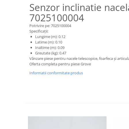
Piese motor
Senzor inclinatie nace
Piese Parker
Alternatoare
Piese Hyundai
7025100004
Electromotoare
Piese Terex
Pompa combustibil
Potrivire pe: 7025100004
Specificații:
Piese Lombardini
Pompa de apa
Lungime (m): 0.12
Radiator racire ulei hidraulic
Piese Linde
Latime (m): 0.10
Inaltime (m): 0.09
Radiator apa
Piese Multitel
Greutate (kg): 0.47
Bobina de pornire
Piese Dieci
Vânzare piese pentru nacele telescopice, foarfeca și articu
Bobina de oprire
Oferta completa pentru piese Grove
Piese Massey Ferguson
Bobina de acceleratie
Informatii conformitate produs
Piese Steyr
Curea alternator - transmisie
Piese Landini
Curea distributie
Esapament
Piese New Holland
Busoane - dopuri
Piese Takeuchi
Ventilatoare
Piese Kobelco
Pompa de ulei
Piese Jungheinrich
Termostat