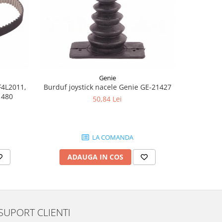
-8%
Genie
F4L2011,
Burduf joystick nacele Genie GE-21427
Joyst
1480
50,84 Lei
1.
LA COMANDA
ADAUGA IN COS
AD
SUPORT CLIENTI