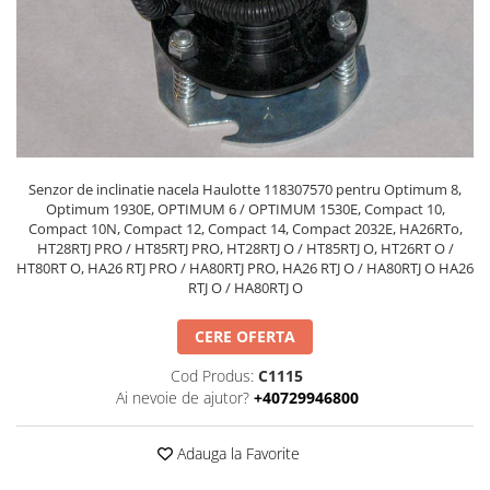
Piese Volvo
Punti - axe
Piese motor Yanmar
Diverse piese transmisie
Piese ambreiaj
Piese Fiat
Planetare
Piese Snorkel
Angrenaje transmisie
Piese John Deere
Grupuri conice
Piese ZF
Convertizoare
Senzor de inclinatie nacela Haulotte 118307570 pentru Optimum 8,
Piese Vapormatic
Cruce cardan
Optimum 1930E, OPTIMUM 6 / OPTIMUM 1530E, Compact 10,
Compact 10N, Compact 12, Compact 14, Compact 2032E, HA26RTo,
Disc frictiune
Piese utilaje Fendt
HT28RTJ PRO / HT85RTJ PRO, HT28RTJ O / HT85RTJ O, HT26RT O /
Roti
HT80RT O, HA26 RTJ PRO / HA80RTJ PRO, HA26 RTJ O / HA80RTJ O HA26
Piese Case IH
RTJ O / HA80RTJ O
Roti teren accidentat
Piese Dana Spicer
Roti non-marking
CERE OFERTA
Filtre Hifi
Piulite roata
Piese Skyjack
Cod Produs:
C1115
Butuc roata
Ai nevoie de ajutor?
+40729946800
Piese Bobcat
Janta
Anvelope
Piese Yale
Adauga la Favorite
Roata transpaleta
Piese Hyster