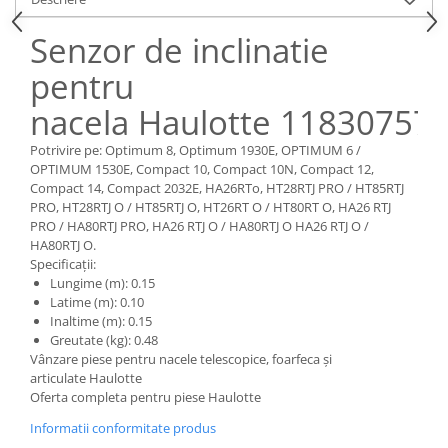
Piese Claas
Fulie
Pistoane
Piese Iveco
Senzor de inclinatie
Turbosuflanta
Piese Nifty Lift
pentru
Diverse piese motor
Piese Grove
Furtune si conducte
nacela Haulotte 11830757
Piese motor Perkins
Injectoare
Potrivire pe: Optimum 8, Optimum 1930E, OPTIMUM 6 /
Piese Deutz Fahr
Chiuloasa
OPTIMUM 1530E, Compact 10, Compact 10N, Compact 12,
Vibrochen - ax came - arbore cotit
Compact 14, Compact 2032E, HA26RTo, HT28RTJ PRO / HT85RTJ
Piese Atlas Copco
PRO, HT28RTJ O / HT85RTJ O, HT26RT O / HT80RT O, HA26 RTJ
Camasa piston
Piese Hitachi
PRO / HA80RTJ PRO, HA26 RTJ O / HA80RTJ O HA26 RTJ O /
Segmenti motor
HA80RTJ O.
Piese Vermeer
Specificații:
Termoflot
Piese Gehl
Lungime (m): 0.15
Cablu acceleratie
Latime (m): 0.10
Piese Socage
Senzori de presiune ulei
Inaltime (m): 0.15
Greutate (kg): 0.48
Vaporizatoare
Piese Kaeser
Vânzare piese pentru nacele telescopice, foarfeca și
Radiatoare AC
Piese Wacker Neuson
articulate Haulotte
Piese frana
Oferta completa pentru piese Haulotte
Piese David Brown
Discuri de frana
Informatii conformitate produs
Piese Mc Cormick