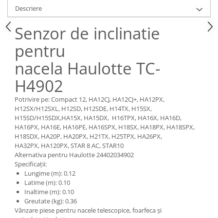
Piese Claas
Fulie
Descriere
Pistoane
Piese Iveco
Senzor de inclinatie
Turbosuflanta
Piese Nifty Lift
Diverse piese motor
pentru
Piese Grove
Furtune si conducte
Piese motor Perkins
nacela Haulotte TC-
Injectoare
Piese Deutz Fahr
Chiuloasa
H4902
Vibrochen - ax came - arbore cotit
Piese Atlas Copco
Potrivire pe: Compact 12, HA12CJ, HA12CJ+, HA12PX,
Camasa piston
Piese Hitachi
H12SX/H12SXL, H12SD, H12SDE, H14TX, H15SX,
Segmenti motor
H15SD/H15SDX,HA15X, HA15DX, H16TPX, HA16X, HA16D,
Piese Vermeer
HA16PX, HA16E, HA16PE, HA16SPX, H18SX, HA18PX, HA18SPX,
Termoflot
H18SDX, HA20P, HA20PX, H21TX, H25TPX, HA26PX,
Piese Gehl
Cablu acceleratie
HA32PX, HA120PX, STAR 8 AC, STAR10
Piese Socage
Senzori de presiune ulei
Alternativa pentru Haulotte 24402034902
Specificații:
Vaporizatoare
Piese Kaeser
Lungime (m): 0.12
Radiatoare AC
Piese Wacker Neuson
Latime (m): 0.10
Inaltime (m): 0.10
Piese frana
Piese David Brown
Greutate (kg): 0.36
Discuri de frana
Vânzare piese pentru nacele telescopice, foarfeca și
Piese Mc Cormick