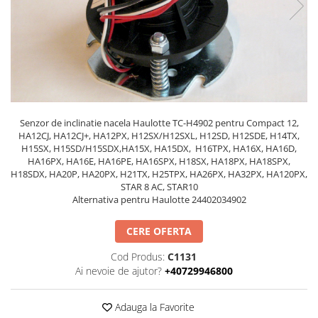
Piese Volvo
Punti - axe
Piese motor Yanmar
Diverse piese transmisie
Piese ambreiaj
Piese Fiat
Planetare
Piese Snorkel
Angrenaje transmisie
Piese John Deere
Grupuri conice
Piese ZF
Convertizoare
Senzor de inclinatie nacela Haulotte TC-H4902 pentru Compact 12,
Piese Vapormatic
Cruce cardan
HA12CJ, HA12CJ+, HA12PX, H12SX/H12SXL, H12SD, H12SDE, H14TX,
H15SX, H15SD/H15SDX,HA15X, HA15DX, H16TPX, HA16X, HA16D,
Disc frictiune
Piese utilaje Fendt
HA16PX, HA16E, HA16PE, HA16SPX, H18SX, HA18PX, HA18SPX,
Roti
H18SDX, HA20P, HA20PX, H21TX, H25TPX, HA26PX, HA32PX, HA120PX,
Piese Case IH
STAR 8 AC, STAR10
Roti teren accidentat
Piese Dana Spicer
Alternativa pentru Haulotte 24402034902
Roti non-marking
Filtre Hifi
Piulite roata
CERE OFERTA
Piese Skyjack
Butuc roata
Cod Produs:
C1131
Piese Bobcat
Janta
Ai nevoie de ajutor?
+40729946800
Anvelope
Piese Yale
Roata transpaleta
Adauga la Favorite
Piese Hyster