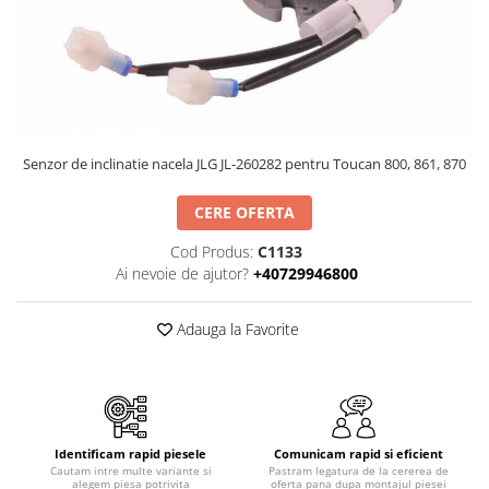
Piese Volvo
Punti - axe
Piese motor Yanmar
Diverse piese transmisie
Piese ambreiaj
Piese Fiat
Planetare
Piese Snorkel
Angrenaje transmisie
Piese John Deere
Grupuri conice
Senzor de inclinatie nacela JLG JL-260282 pentru Toucan 800, 861, 870
Piese ZF
Convertizoare
Piese Vapormatic
Cruce cardan
CERE OFERTA
Disc frictiune
Piese utilaje Fendt
Cod Produs:
C1133
Roti
Piese Case IH
Ai nevoie de ajutor?
+40729946800
Roti teren accidentat
Piese Dana Spicer
Roti non-marking
Adauga la Favorite
Filtre Hifi
Piulite roata
Piese Skyjack
Butuc roata
Piese Bobcat
Janta
Anvelope
Piese Yale
Identificam rapid piesele
Comunicam rapid si eficient
Roata transpaleta
Cautam intre multe variante si
Pastram legatura de la cererea de
Piese Hyster
alegem piesa potrivita
oferta pana dupa montajul piesei