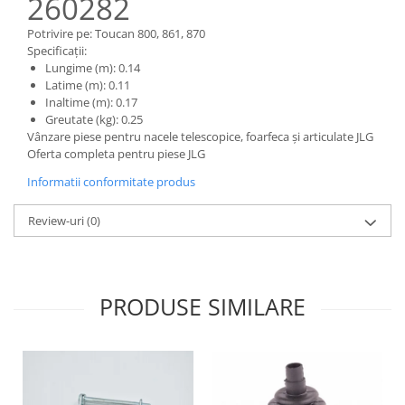
260282
Piese Claas
Fulie
Pistoane
Piese Iveco
Potrivire pe: Toucan 800, 861, 870
Specificații:
Turbosuflanta
Piese Nifty Lift
Lungime (m): 0.14
Diverse piese motor
Latime (m): 0.11
Piese Grove
Furtune si conducte
Inaltime (m): 0.17
Piese motor Perkins
Greutate (kg): 0.25
Injectoare
Vânzare piese pentru nacele telescopice, foarfeca și articulate JLG
Piese Deutz Fahr
Chiuloasa
Oferta completa pentru piese JLG
Vibrochen - ax came - arbore cotit
Piese Atlas Copco
Informatii conformitate produs
Camasa piston
Piese Hitachi
Segmenti motor
Review-uri
(0)
Piese Vermeer
Termoflot
Piese Gehl
Cablu acceleratie
Piese Socage
Senzori de presiune ulei
PRODUSE SIMILARE
Vaporizatoare
Piese Kaeser
Radiatoare AC
Piese Wacker Neuson
Piese frana
Piese David Brown
Discuri de frana
Piese Mc Cormick