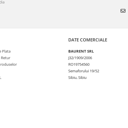
dia
DATE COMERCIALE
 Plata
BAURENT SRL
e Retur
J32/1909/2006
Produselor
RO19754560
Semaforului 19/52
L
Sibiu, Sibiu