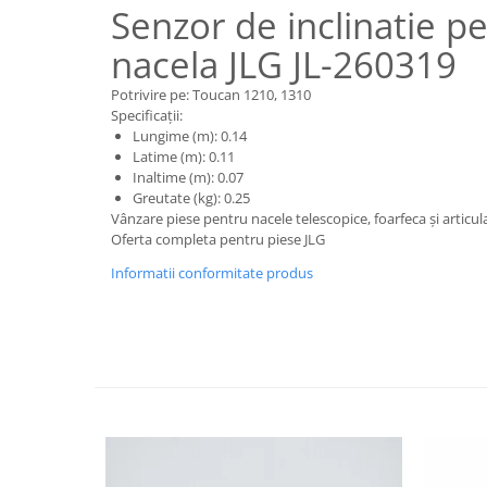
Piese motor
Senzor de inclinatie p
Piese Parker
Alternatoare
nacela JLG JL-260319
Piese Hyundai
Electromotoare
Piese Terex
Potrivire pe: Toucan 1210, 1310
Pompa combustibil
Specificații:
Piese Lombardini
Pompa de apa
Lungime (m): 0.14
Radiator racire ulei hidraulic
Piese Linde
Latime (m): 0.11
Inaltime (m): 0.07
Radiator apa
Piese Multitel
Greutate (kg): 0.25
Bobina de pornire
Vânzare piese pentru nacele telescopice, foarfeca și articul
Piese Dieci
Bobina de oprire
Oferta completa pentru piese JLG
Piese Massey Ferguson
Bobina de acceleratie
Informatii conformitate produs
Piese Steyr
Curea alternator - transmisie
Piese Landini
Curea distributie
Esapament
Piese New Holland
Busoane - dopuri
Piese Takeuchi
Ventilatoare
Piese Kobelco
Pompa de ulei
Piese Jungheinrich
Termostat