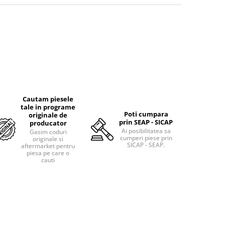
Cautam piesele
tale in programe
Poti cumpara
originale de
prin SEAP - SICAP
producator
Ai posibilitatea sa
Gasim coduri
cumperi piese prin
originale si
SICAP - SEAP.
aftermarket pentru
piesa pe care o
cauti