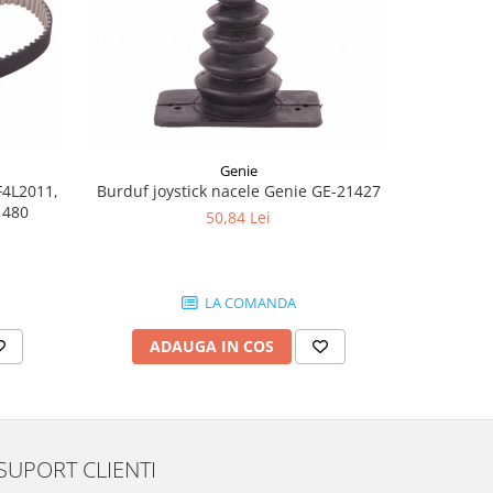
-8%
Genie
F4L2011,
Burduf joystick nacele Genie GE-21427
Joyst
1480
50,84 Lei
1.
LA COMANDA
ADAUGA IN COS
AD
SUPORT CLIENTI