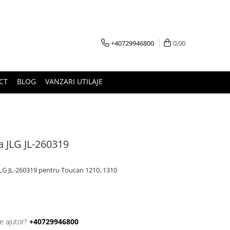
+40729946800
0,00
CT
BLOG
VANZARI UTILAJE
a JLG JL-260319
 JLG JL-260319 pentru Toucan 1210, 1310
e ajutor?
+40729946800