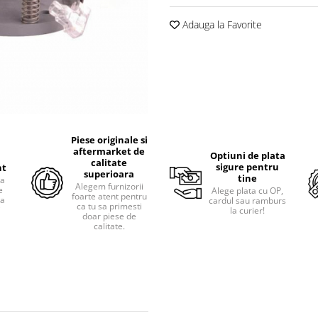
Adauga la Favorite
Piese originale si
aftermarket de
Optiuni de plata
calitate
sigure pentru
nt
superioara
tine
ra
Alegem furnizorii
e
Alege plata cu OP,
foarte atent pentru
pa
cardul sau ramburs
ca tu sa primesti
i
la curier!
doar piese de
calitate.