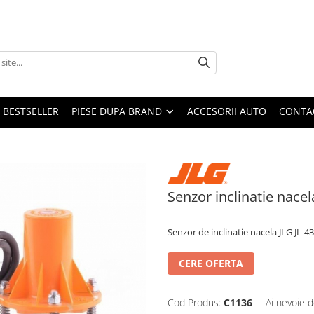
BESTSELLER
PIESE DUPA BRAND
ACCESORII AUTO
CONTA
Senzor inclinatie nacel
Senzor de inclinatie nacela JLG JL
CERE OFERTA
Cod Produs:
C1136
Ai nevoie d