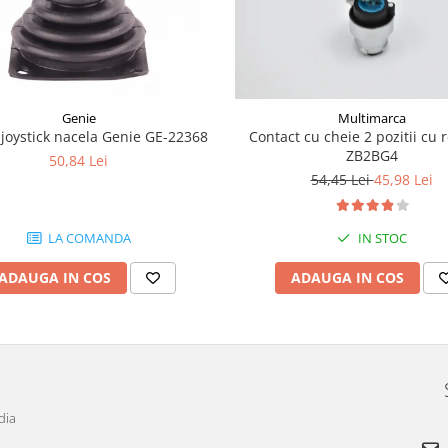
Genie
Multimarca
joystick nacela Genie GE-22368
Contact cu cheie 2 pozitii cu 
ZB2BG4
50,84 Lei
54,45 Lei
45,98 Lei
LA COMANDA
IN STOC
ADAUGA IN COS
ADAUGA IN COS
dia