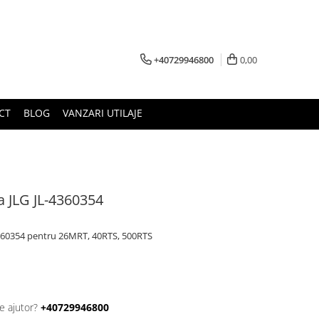
+40729946800
0,00
CT
BLOG
VANZARI UTILAJE
a JLG JL-4360354
-4360354 pentru 26MRT, 40RTS, 500RTS
e ajutor?
+40729946800