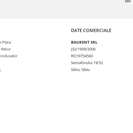
DATE COMERCIALE
 Plata
BAURENT SRL
e Retur
J32/1909/2006
Produselor
RO19754560
Semaforului 19/52
L
Sibiu, Sibiu