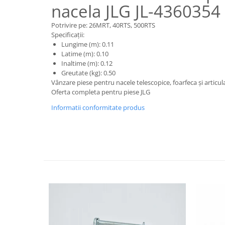
Piese motor
nacela JLG JL-4360354
Piese Parker
Alternatoare
Piese Hyundai
Potrivire pe: 26MRT, 40RTS, 500RTS
Electromotoare
Specificații:
Piese Terex
Lungime (m): 0.11
Pompa combustibil
Latime (m): 0.10
Piese Lombardini
Pompa de apa
Inaltime (m): 0.12
Radiator racire ulei hidraulic
Piese Linde
Greutate (kg): 0.50
Vânzare piese pentru nacele telescopice, foarfeca și articul
Radiator apa
Piese Multitel
Oferta completa pentru piese JLG
Bobina de pornire
Piese Dieci
Informatii conformitate produs
Bobina de oprire
Piese Massey Ferguson
Bobina de acceleratie
Piese Steyr
Curea alternator - transmisie
Piese Landini
Curea distributie
Esapament
Piese New Holland
Busoane - dopuri
Piese Takeuchi
Ventilatoare
Piese Kobelco
Pompa de ulei
Piese Jungheinrich
Termostat