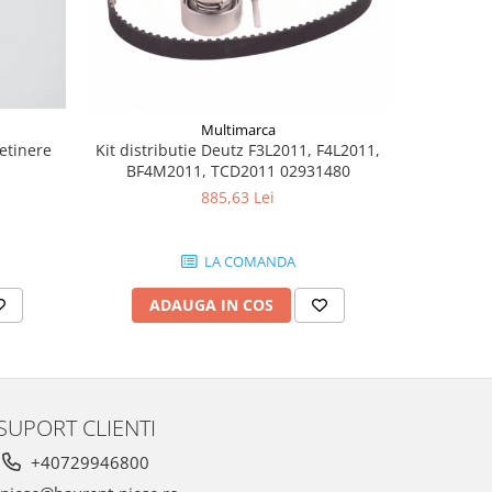
Multimarca
retinere
Kit distributie Deutz F3L2011, F4L2011,
Burduf jo
BF4M2011, TCD2011 02931480
885,63 Lei
LA COMANDA
ADAUGA IN COS
AD
SUPORT CLIENTI
+40729946800