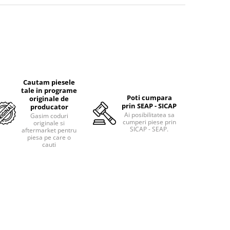
Cautam piesele
tale in programe
Poti cumpara
originale de
prin SEAP - SICAP
producator
Ai posibilitatea sa
Gasim coduri
cumperi piese prin
originale si
SICAP - SEAP.
aftermarket pentru
piesa pe care o
cauti