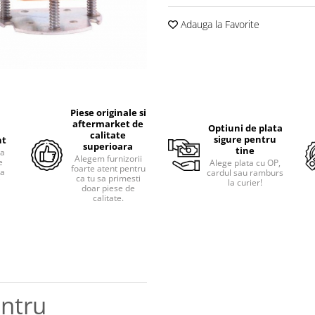
Adauga la Favorite
Piese originale si
aftermarket de
Optiuni de plata
calitate
sigure pentru
nt
superioara
tine
ra
Alegem furnizorii
e
Alege plata cu OP,
foarte atent pentru
pa
cardul sau ramburs
ca tu sa primesti
i
la curier!
doar piese de
calitate.
entru