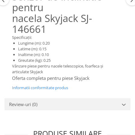
Piese Claas
Fulie
pentru
Pistoane
Piese Iveco
nacela Skyjack SJ-
Turbosuflanta
Piese Nifty Lift
146661
Diverse piese motor
Piese Grove
Furtune si conducte
Specificații:
Piese motor Perkins
Injectoare
Lungime (m): 0.20
Piese Deutz Fahr
Chiuloasa
Latime (m): 0.15
Inaltime (m): 0.10
Vibrochen - ax came - arbore cotit
Piese Atlas Copco
Greutate (kg): 0.25
Camasa piston
Vânzare piese pentru nacele telescopice, foarfeca și
Piese Hitachi
articulate Skyjack
Segmenti motor
Piese Vermeer
Oferta completa pentru piese Skyjack
Termoflot
Piese Gehl
Informatii conformitate produs
Cablu acceleratie
Piese Socage
Senzori de presiune ulei
Vaporizatoare
Piese Kaeser
Review-uri
(0)
Radiatoare AC
Piese Wacker Neuson
Piese frana
Piese David Brown
Discuri de frana
PRODUSE SIMILARE
Piese Mc Cormick