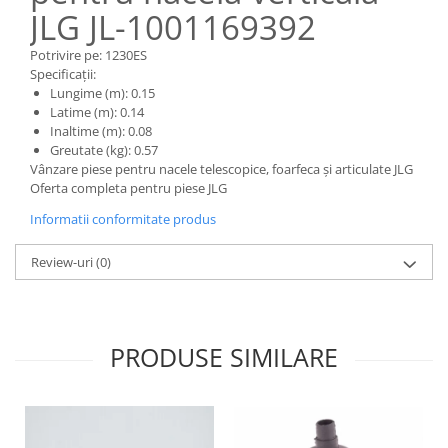
Piese Claas
Fulie
JLG JL-1001169392
Pistoane
Piese Iveco
Potrivire pe: 1230ES
Turbosuflanta
Piese Nifty Lift
Specificații:
Diverse piese motor
Lungime (m): 0.15
Piese Grove
Furtune si conducte
Latime (m): 0.14
Piese motor Perkins
Inaltime (m): 0.08
Injectoare
Greutate (kg): 0.57
Piese Deutz Fahr
Chiuloasa
Vânzare piese pentru nacele telescopice, foarfeca și articulate JLG
Vibrochen - ax came - arbore cotit
Oferta completa pentru piese JLG
Piese Atlas Copco
Camasa piston
Informatii conformitate produs
Piese Hitachi
Segmenti motor
Piese Vermeer
Review-uri
(0)
Termoflot
Piese Gehl
Cablu acceleratie
Piese Socage
Senzori de presiune ulei
Vaporizatoare
Piese Kaeser
PRODUSE SIMILARE
Radiatoare AC
Piese Wacker Neuson
Piese frana
Piese David Brown
Discuri de frana
Piese Mc Cormick