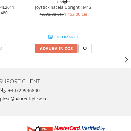
Upright
F4L2011,
Joystic
Joystick nacela Upright TM12
1480
af
1.573,00 Lei
1.452,00 Lei
1.
LA COMANDA
AD
ADAUGA IN COS
SUPORT CLIENTI
+40729946800
piese@baurent-piese.ro