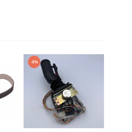
-8%
-28%