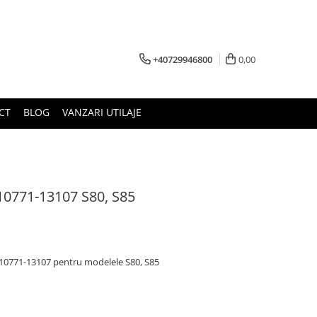
+40729946800
0,00
CT
BLOG
VANZARI UTILAJE
10771-13107 S80, S85
110771-13107 pentru modelele S80, S85