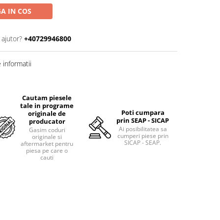
A IN COS
 ajutor?
+40729946800
informatii
Cautam piesele
tale in programe
Poti cumpara
originale de
prin SEAP - SICAP
producator
Ai posibilitatea sa
Gasim coduri
cumperi piese prin
originale si
SICAP - SEAP.
aftermarket pentru
piesa pe care o
cauti