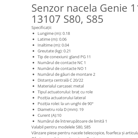
Piese motor
Senzor nacela Genie 
Piese Parker
Alternatoare
Piese Hyundai
13107 S80, S85
Electromotoare
Piese Terex
Pompa combustibil
Specificații:
Lungime (m): 0.18
Piese Lombardini
Pompa de apa
Latime (m): 0.06
Radiator racire ulei hidraulic
Piese Linde
Inaltime (m): 0.04
Greutate (kg): 0.21
Radiator apa
Piese Multitel
Tip de conexiuni: gland PG 11
Bobina de pornire
Piese Dieci
Numărul de contacte NC 1
Bobina de oprire
Numărul de contacte NO 1
Piese Massey Ferguson
Numărul de găuri de montare 2
Bobina de acceleratie
Distanța centrală C 20/22
Piese Steyr
Curea alternator - transmisie
Materialul carcasei: metal
Piese Landini
Curea distributie
Tipul actuatorului: braț cu role
Poziția actuatorului lateral
Esapament
Piese New Holland
Poziția rolei: la un unghi de 90°
Busoane - dopuri
Diametru rola D (mm): 19
Piese Takeuchi
Curent (A):10
Ventilatoare
Piese Kobelco
Numărul de întrerupătoare de limită 1
Pompa de ulei
Valabil pentru modelele S80, S85
Piese Jungheinrich
Termostat
Vânzare piese pentru nacele telescopice, foarfeca și articu