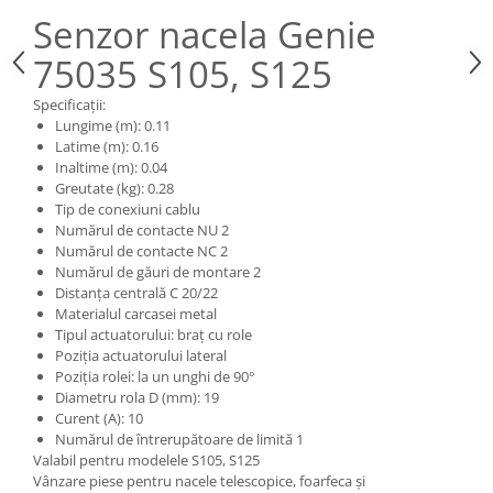
Piese Claas
Fulie
Senzor nacela Genie
Pistoane
Piese Iveco
75035 S105, S125
Turbosuflanta
Piese Nifty Lift
Diverse piese motor
Specificații:
Piese Grove
Furtune si conducte
Lungime (m): 0.11
Piese motor Perkins
Latime (m): 0.16
Injectoare
Inaltime (m): 0.04
Piese Deutz Fahr
Chiuloasa
Greutate (kg): 0.28
Vibrochen - ax came - arbore cotit
Piese Atlas Copco
Tip de conexiuni cablu
Numărul de contacte NU 2
Camasa piston
Piese Hitachi
Numărul de contacte NC 2
Segmenti motor
Numărul de găuri de montare 2
Piese Vermeer
Termoflot
Distanța centrală C 20/22
Piese Gehl
Materialul carcasei metal
Cablu acceleratie
Tipul actuatorului: braț cu role
Piese Socage
Senzori de presiune ulei
Poziția actuatorului lateral
Poziția rolei: la un unghi de 90°
Vaporizatoare
Piese Kaeser
Diametru rola D (mm): 19
Radiatoare AC
Piese Wacker Neuson
Curent (A): 10
Piese frana
Numărul de întrerupătoare de limită 1
Piese David Brown
Valabil pentru modelele S105, S125
Discuri de frana
Vânzare piese pentru nacele telescopice, foarfeca și
Piese Mc Cormick