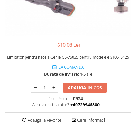
Piese Volvo
Punti - axe
Piese motor Yanmar
Diverse piese transmisie
Piese ambreiaj
Piese Fiat
Planetare
Piese Snorkel
Angrenaje transmisie
Piese John Deere
Grupuri conice
610,08 Lei
Piese ZF
Convertizoare
Piese Vapormatic
Limitator pentru nacela Genie GE-75035 pentru modelele S105, S125
Cruce cardan
Disc frictiune
Piese utilaje Fendt
LA COMANDA
Roti
Durata de livrare:
1-5 zile
Piese Case IH
Roti teren accidentat
Piese Dana Spicer
ADAUGA IN COS
Roti non-marking
Filtre Hifi
Cod Produs:
C924
Piulite roata
Piese Skyjack
Ai nevoie de ajutor?
+40729946800
Butuc roata
Piese Bobcat
Janta
Adauga la Favorite
Cere informatii
Anvelope
Piese Yale
Roata transpaleta
Piese Hyster