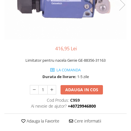
Piese Volvo
Punti - axe
Piese motor Yanmar
Diverse piese transmisie
Piese ambreiaj
Piese Fiat
Planetare
Piese Snorkel
Angrenaje transmisie
Piese John Deere
Grupuri conice
Piese ZF
Convertizoare
416,95 Lei
Piese Vapormatic
Cruce cardan
Limitator pentru nacela Genie GE-88356-31163
Disc frictiune
Piese utilaje Fendt
LA COMANDA
Roti
Piese Case IH
Durata de livrare:
1-5 zile
Roti teren accidentat
Piese Dana Spicer
Roti non-marking
ADAUGA IN COS
Filtre Hifi
Piulite roata
Piese Skyjack
Cod Produs:
C959
Butuc roata
Ai nevoie de ajutor?
+40729946800
Piese Bobcat
Janta
Anvelope
Piese Yale
Adauga la Favorite
Cere informatii
Roata transpaleta
Piese Hyster