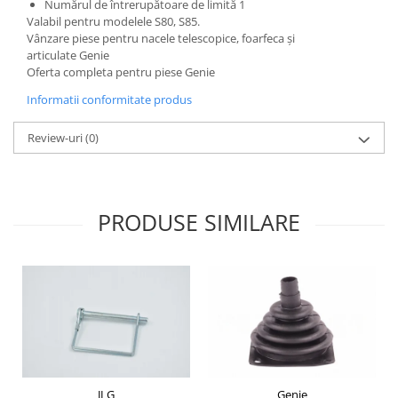
Etrieri
Numărul de întrerupătoare de limită 1
Piese Lamborghini
Valabil pentru modelele S80, S85.
Placute de frana
Vânzare piese pentru nacele telescopice, foarfeca și
Piese Same
Pompa de frana - cilindru de frana
articulate Genie
Oferta completa pentru piese Genie
Frana utilaje
Piese Renault
Supapa franare
Informatii conformitate produs
Piese Hurlimann
Kit reparatii
Piese Zetor
Review-uri
(0)
Cabluri frana
Piese Weidemann
Rezervor lichid de frana
Piese Ausa
Lichid de frana
Piese Sennebogen
Antigel frane
PRODUSE SIMILARE
Piese fara categorie
Piese Still
Sepci
Piese Timberjack
Garnituri utilaje
Piese Valmet Valtra
Siguranta
Piese Vogele
Abtibilduri - Etichete
Piese Yuchai
Girofar
Piese Zeppelin
Piese electrice
JLG
Genie