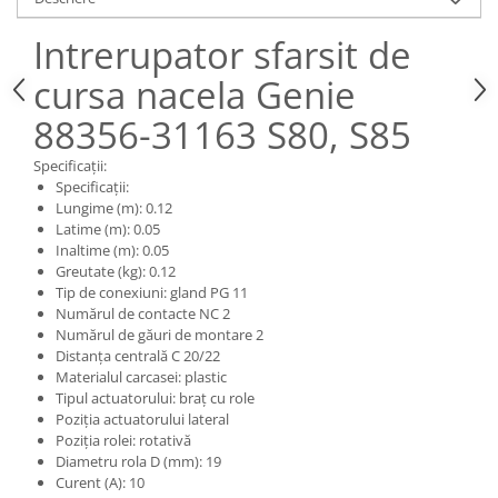
Piese Claas
Fulie
Pistoane
Piese Iveco
Intrerupator sfarsit de
Turbosuflanta
Piese Nifty Lift
cursa nacela Genie
Diverse piese motor
Piese Grove
88356-31163 S80, S85
Furtune si conducte
Piese motor Perkins
Injectoare
Specificații:
Piese Deutz Fahr
Chiuloasa
Specificații:
Lungime (m): 0.12
Vibrochen - ax came - arbore cotit
Piese Atlas Copco
Latime (m): 0.05
Camasa piston
Piese Hitachi
Inaltime (m): 0.05
Segmenti motor
Greutate (kg): 0.12
Piese Vermeer
Tip de conexiuni: gland PG 11
Termoflot
Numărul de contacte NC 2
Piese Gehl
Cablu acceleratie
Numărul de găuri de montare 2
Piese Socage
Senzori de presiune ulei
Distanța centrală C 20/22
Materialul carcasei: plastic
Vaporizatoare
Piese Kaeser
Tipul actuatorului: braț cu role
Radiatoare AC
Piese Wacker Neuson
Poziția actuatorului lateral
Piese frana
Poziția rolei: rotativă
Piese David Brown
Diametru rola D (mm): 19
Discuri de frana
Curent (A): 10
Piese Mc Cormick