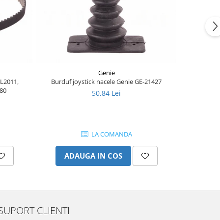
-8%
Genie
4L2011,
Burduf joystick nacele Genie GE-21427
Joy
80
50,84 Lei
1.
LA COMANDA
ADAUGA IN COS
AD
SUPORT CLIENTI