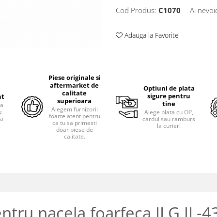
Cod Produs:
C1070
Ai nevoi
Adauga la Favorite
Piese originale si
aftermarket de
Optiuni de plata
calitate
sigure pentru
nt
superioara
tine
ra
Alegem furnizorii
e
Alege plata cu OP,
foarte atent pentru
pa
cardul sau ramburs
ca tu sa primesti
i
la curier!
doar piese de
calitate.
ntru nacela foarfeca JLG JL-