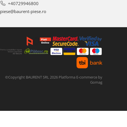
+40729946800
piese@baurent-piese.ro
©Copyright BAURENT SRL 2026
Platforma E-commerce by
Gomag