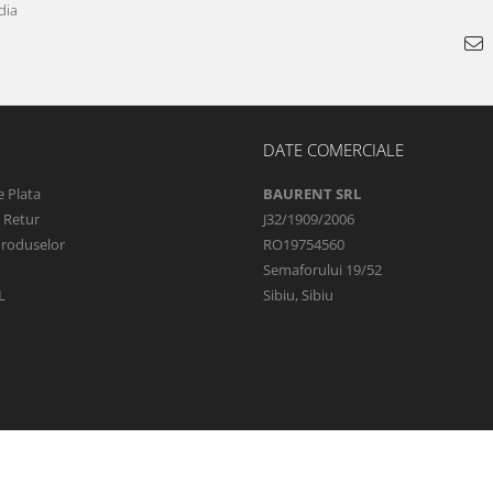
dia
DATE COMERCIALE
 Plata
BAURENT SRL
e Retur
J32/1909/2006
Produselor
RO19754560
Semaforului 19/52
L
Sibiu, Sibiu