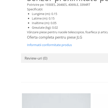
Piese motor
Piese Parker
Potrivire pe: 1930ES, 2646ES, 4069LE, 3394RT
Alternatoare
Specificații:
Piese Hyundai
Lungime (m): 0.15
Electromotoare
Latime (m): 0.15
Piese Terex
Pompa combustibil
Inaltime (m): 0.05
Piese Lombardini
Greutate (kg): 0.02
Pompa de apa
Vânzare piese pentru nacele telescopice, foarfeca și artic
Radiator racire ulei hidraulic
Piese Linde
Oferta completa pentru piese JLG
Radiator apa
Piese Multitel
Informatii conformitate produs
Bobina de pornire
Piese Dieci
Bobina de oprire
Piese Massey Ferguson
Review-uri
(0)
Bobina de acceleratie
Piese Steyr
Curea alternator - transmisie
Piese Landini
Curea distributie
Esapament
Piese New Holland
Busoane - dopuri
Piese Takeuchi
Ventilatoare
Piese Kobelco
Pompa de ulei
Piese Jungheinrich
Termostat