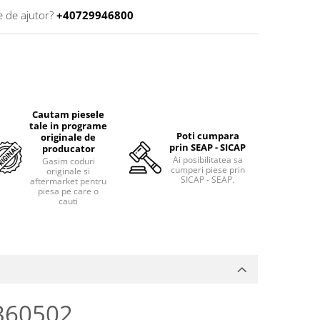
e de ajutor?
+40729946800
Cautam piesele
tale in programe
Poti cumpara
originale de
prin SEAP - SICAP
producator
Ai posibilitatea sa
Gasim coduri
cumperi piese prin
originale si
SICAP - SEAP.
aftermarket pentru
piesa pe care o
cauti
4360502