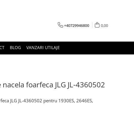
+40729946800
0,00
CT
BLOG
VANZARI UTILAJE
 nacela foarfeca JLG JL-4360502
arfeca JLG JL-4360502 pentru 1930ES, 2646ES,