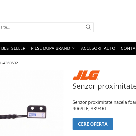
BESTSELLER
PIESE DUPA BRAND
ACCESORII AUTO
CONTA
JL-4360502
Senzor proximitate
Senzor proximitate nacela fo
4069LE, 3394RT
CERE OFERTA