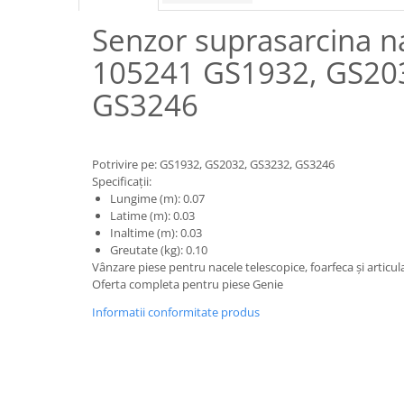
Piese motor
Piese Parker
Senzor suprasarcina n
Alternatoare
Piese Hyundai
Electromotoare
105241 GS1932, GS20
Piese Terex
Pompa combustibil
GS3246
Piese Lombardini
Pompa de apa
Radiator racire ulei hidraulic
Piese Linde
Radiator apa
Piese Multitel
Potrivire pe: GS1932, GS2032, GS3232, GS3246
Bobina de pornire
Specificații:
Piese Dieci
Bobina de oprire
Lungime (m): 0.07
Piese Massey Ferguson
Latime (m): 0.03
Bobina de acceleratie
Inaltime (m): 0.03
Piese Steyr
Curea alternator - transmisie
Greutate (kg): 0.10
Piese Landini
Vânzare piese pentru nacele telescopice, foarfeca și articu
Curea distributie
Oferta completa pentru piese Genie
Esapament
Piese New Holland
Informatii conformitate produs
Busoane - dopuri
Piese Takeuchi
Ventilatoare
Piese Kobelco
Pompa de ulei
Piese Jungheinrich
Termostat