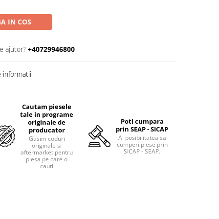
A IN COS
e ajutor?
+40729946800
informatii
Cautam piesele
tale in programe
Poti cumpara
originale de
prin SEAP - SICAP
producator
Ai posibilitatea sa
Gasim coduri
cumperi piese prin
originale si
SICAP - SEAP.
aftermarket pentru
piesa pe care o
cauti