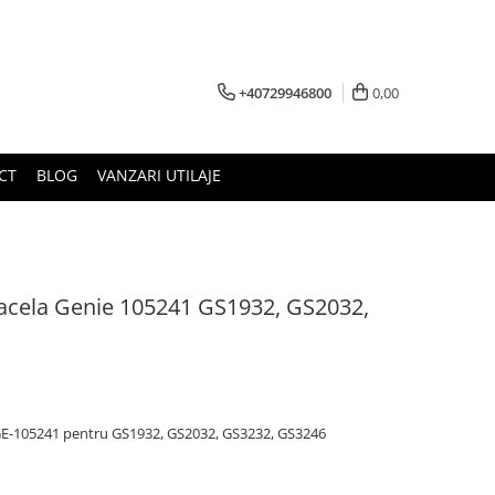
+40729946800
0,00
CT
BLOG
VANZARI UTILAJE
acela Genie 105241 GS1932, GS2032,
GE-105241 pentru GS1932, GS2032, GS3232, GS3246