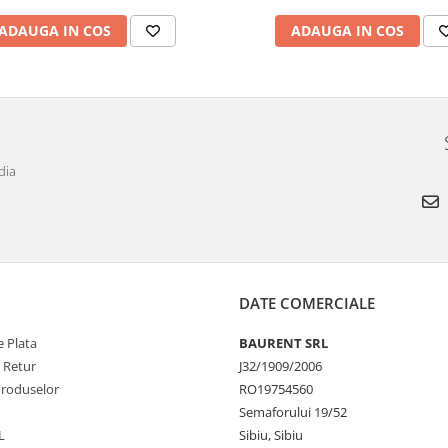
ADAUGA IN COS
ADAUGA IN COS
dia
DATE COMERCIALE
 Plata
BAURENT SRL
e Retur
J32/1909/2006
Produselor
RO19754560
Semaforului 19/52
L
Sibiu, Sibiu