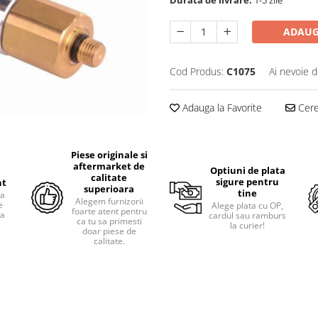
Durata de livrare:
1-5 zile
ADAUG
Cod Produs:
C1075
Ai nevoie d
Adauga la Favorite
Cere 
Piese originale si
aftermarket de
Optiuni de plata
calitate
sigure pentru
nt
superioara
tine
ra
Alegem furnizorii
e
Alege plata cu OP,
foarte atent pentru
pa
cardul sau ramburs
ca tu sa primesti
i
la curier!
doar piese de
calitate.