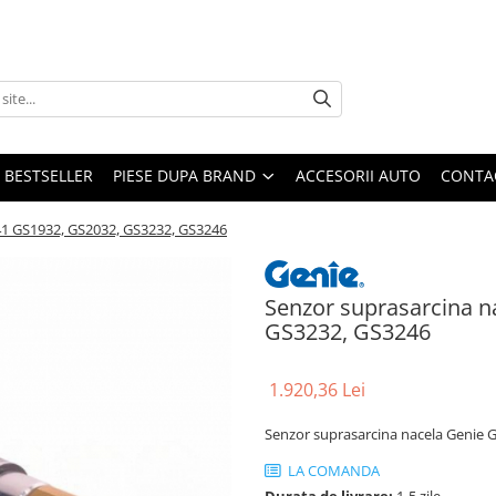
BESTSELLER
PIESE DUPA BRAND
ACCESORII AUTO
CONTA
41 GS1932, GS2032, GS3232, GS3246
Senzor suprasarcina n
GS3232, GS3246
1.920,36 Lei
Senzor suprasarcina nacela Genie 
LA COMANDA