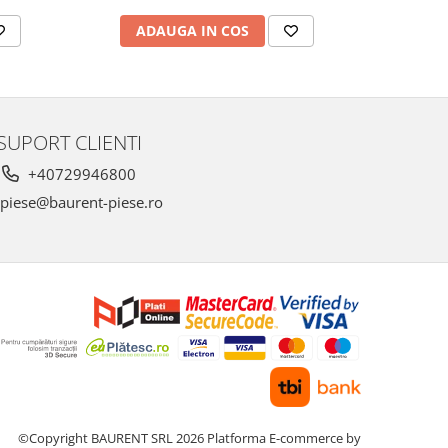
AD
ADAUGA IN COS
SUPORT CLIENTI
+40729946800
piese@baurent-piese.ro
©Copyright BAURENT SRL 2026
Platforma E-commerce by