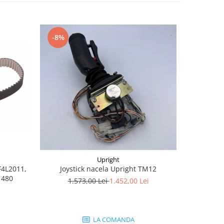
-8%
-28%
Upright
F4L2011,
Joystic
Joystick nacela Upright TM12
1480
af
1.573,00 Lei
1.452,00 Lei
1.
LA COMANDA