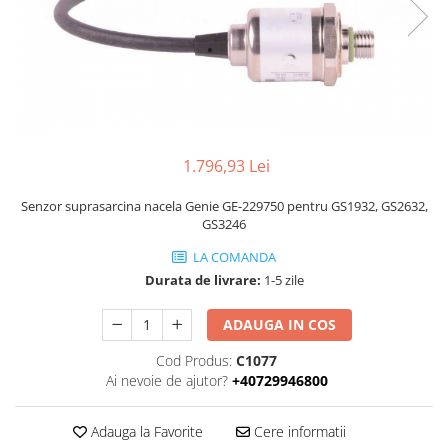
Piese Volvo
Punti - axe
Piese motor Yanmar
Diverse piese transmisie
Piese ambreiaj
Piese Fiat
Planetare
Piese Snorkel
Angrenaje transmisie
Piese John Deere
Grupuri conice
Piese ZF
Convertizoare
1.796,93 Lei
Piese Vapormatic
Cruce cardan
Senzor suprasarcina nacela Genie GE-229750 pentru GS1932, GS2632,
Disc frictiune
Piese utilaje Fendt
GS3246
Roti
Piese Case IH
LA COMANDA
Roti teren accidentat
Piese Dana Spicer
Durata de livrare:
1-5 zile
Roti non-marking
Filtre Hifi
ADAUGA IN COS
Piulite roata
Piese Skyjack
Butuc roata
Cod Produs:
C1077
Piese Bobcat
Janta
Ai nevoie de ajutor?
+40729946800
Anvelope
Piese Yale
Roata transpaleta
Adauga la Favorite
Cere informatii
Piese Hyster