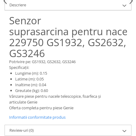
Piese Claas
Fulie
Descriere
Pistoane
Piese Iveco
Senzor
Turbosuflanta
Piese Nifty Lift
Diverse piese motor
suprasarcina pentru nacela
Piese Grove
Furtune si conducte
229750 GS1932, GS2632,
Piese motor Perkins
Injectoare
Piese Deutz Fahr
Chiuloasa
GS3246
Vibrochen - ax came - arbore cotit
Piese Atlas Copco
Potrivire pe: GS1932, GS2632, GS3246
Camasa piston
Piese Hitachi
Specificații:
Segmenti motor
Lungime (m): 0.15
Piese Vermeer
Latime (m): 0.05
Termoflot
Inaltime (m): 0.04
Piese Gehl
Cablu acceleratie
Greutate (kg): 0.60
Piese Socage
Vânzare piese pentru nacele telescopice, foarfeca și
Senzori de presiune ulei
articulate Genie
Vaporizatoare
Piese Kaeser
Oferta completa pentru piese Genie
Radiatoare AC
Piese Wacker Neuson
Informatii conformitate produs
Piese frana
Piese David Brown
Discuri de frana
Review-uri
(0)
Piese Mc Cormick