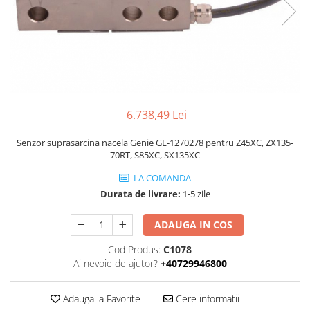
Piese Volvo
Punti - axe
Piese motor Yanmar
Diverse piese transmisie
Piese ambreiaj
Piese Fiat
Planetare
Piese Snorkel
Angrenaje transmisie
Piese John Deere
Grupuri conice
Piese ZF
Convertizoare
6.738,49 Lei
Piese Vapormatic
Cruce cardan
Senzor suprasarcina nacela Genie GE-1270278 pentru Z45XC, ZX135-
Disc frictiune
Piese utilaje Fendt
70RT, S85XC, SX135XC
Roti
Piese Case IH
LA COMANDA
Roti teren accidentat
Piese Dana Spicer
Durata de livrare:
1-5 zile
Roti non-marking
Filtre Hifi
ADAUGA IN COS
Piulite roata
Piese Skyjack
Butuc roata
Cod Produs:
C1078
Piese Bobcat
Janta
Ai nevoie de ajutor?
+40729946800
Anvelope
Piese Yale
Roata transpaleta
Adauga la Favorite
Cere informatii
Piese Hyster