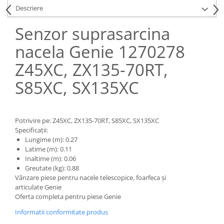
Piese Claas
Fulie
Descriere
Pistoane
Piese Iveco
Senzor suprasarcina
Turbosuflanta
Piese Nifty Lift
Diverse piese motor
nacela Genie 1270278
Piese Grove
Furtune si conducte
Z45XC, ZX135-70RT,
Piese motor Perkins
Injectoare
Piese Deutz Fahr
Chiuloasa
S85XC, SX135XC
Vibrochen - ax came - arbore cotit
Piese Atlas Copco
Camasa piston
Piese Hitachi
Segmenti motor
Potrivire pe: Z45XC, ZX135-70RT, S85XC, SX135XC
Piese Vermeer
Specificații:
Termoflot
Lungime (m): 0.27
Piese Gehl
Cablu acceleratie
Latime (m): 0.11
Piese Socage
Inaltime (m): 0.06
Senzori de presiune ulei
Greutate (kg): 0.88
Vaporizatoare
Piese Kaeser
Vânzare piese pentru nacele telescopice, foarfeca și
Radiatoare AC
articulate Genie
Piese Wacker Neuson
Oferta completa pentru piese Genie
Piese frana
Piese David Brown
Informatii conformitate produs
Discuri de frana
Piese Mc Cormick