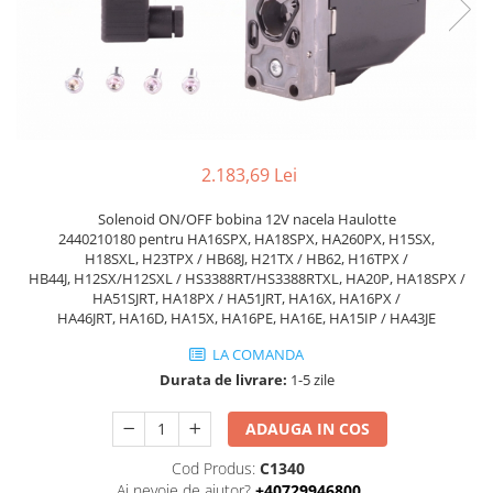
Piese Volvo
Punti - axe
Piese motor Yanmar
Diverse piese transmisie
Piese ambreiaj
Piese Fiat
Planetare
Piese Snorkel
Angrenaje transmisie
Piese John Deere
Grupuri conice
Piese ZF
2.183,69 Lei
Convertizoare
Piese Vapormatic
Cruce cardan
Solenoid ON/OFF bobina 12V nacela Haulotte
Disc frictiune
2440210180 pentru HA16SPX, HA18SPX, HA260PX, H15SX,
Piese utilaje Fendt
H18SXL, H23TPX / HB68J, H21TX / HB62, H16TPX /
Roti
Piese Case IH
HB44J, H12SX/H12SXL / HS3388RT/HS3388RTXL, HA20P, HA18SPX /
HA51SJRT, HA18PX / HA51JRT, HA16X, HA16PX /
Roti teren accidentat
Piese Dana Spicer
HA46JRT, HA16D, HA15X, HA16PE, HA16E, HA15IP / HA43JE
Roti non-marking
Filtre Hifi
LA COMANDA
Piulite roata
Piese Skyjack
Durata de livrare:
1-5 zile
Butuc roata
Piese Bobcat
Janta
ADAUGA IN COS
Anvelope
Piese Yale
Cod Produs:
C1340
Roata transpaleta
Piese Hyster
Ai nevoie de ajutor?
+40729946800