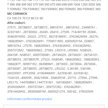
Etrieri
T 396 398 399 565 575 590 595 675 690 698 699 1004 1200 3050 3060 3
Piese Lamborghini
Placute de frana
T FERMEC 750 FERMEC 760 FERMEC 860 FERMEC 960 FERMEC 965
Piese Same
Pompa de frana - cilindru de frana
MC CORMICK
CX 100 CX 70 CX 80 CX 90
Frana utilaje
Piese Renault
Alte coduri:
Supapa franare
Piese Hurlimann
27515 , 2873B057 , 2873B072 , 388187A1 , 388187A2 , 234987A1 ,
323319A1 , 2873D002 , 26345 , 26410 , 27539 , 714/40159 26366 ,
Kit reparatii
Piese Zetor
3546391M92 , 26323 , 27572 , 3821818M91 , 3763362M94 , 26274 ,
Cabluri frana
1868285M1 , 3763362M91 , 7700011850 , 6005003154 , IS0807 ,
Piese Weidemann
Rezervor lichid de frana
388187A3 , 27578 , 1868285M3 , 3763362M93 , 3763362M92 ,
Piese Ausa
3597372M2 , 1860093M2 , 27583 , LRS519 , LRS969 , NSB529 ,
Lichid de frana
26410R , NSB531 , 6005700081 , 2873A029 , 2873A031 , 2873A101 ,
Piese Sennebogen
Antigel frane
2873B053 , 2873B057R , 27523 , NSB540 , 1868285M2 , 1868285R3 ,
Piese fara categorie
1868287T , 909971R2 , 963989M1 , 2873003 , 2873004 , 2873006 ,
Piese Still
2873006T , 2873B055 , 2873B073 , LRS232 , S.36189 , S36189 ,
Sepci
Piese Timberjack
26025007 , VPF2056 , 6106496M91 , 62/930-80 , 62/930-82 ,
Garnituri utilaje
1526103 , 40005R , 3542185M , 3546391M , 25710 , 27594 , 27599 ,
Piese Valmet Valtra
LRS173 , 1447698M1,1447731M1 , 1691806M1 , 1868285M91 ,
Siguranta
3539330M91 , 3597372M1 , 3597372R2 , 3763362R91 ,
Piese Vogele
3781442M92 , 3930506R1M , 6005021274 , 930-82 , 379IS0509
Abtibilduri - Etichete
Piese Yuchai
Girofar
Informatii conformitate produs
Piese Zeppelin
Piese electrice