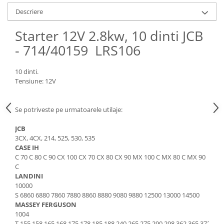
Piese Claas
Fulie
Descriere
Pistoane
Piese Iveco
Turbosuflanta
Starter 12V 2.8kw, 10 dinti JCB
Piese Nifty Lift
Diverse piese motor
- 714/40159 LRS106
Piese Grove
Furtune si conducte
Piese motor Perkins
Injectoare
10 dinti.
Piese Deutz Fahr
Chiuloasa
Tensiune: 12V
Vibrochen - ax came - arbore cotit
Piese Atlas Copco
Camasa piston
Se potriveste pe urmatoarele utilaje:
Piese Hitachi
Segmenti motor
Piese Vermeer
JCB
Termoflot
3CX, 4CX, 214, 525, 530, 535
Piese Gehl
Cablu acceleratie
CASE IH
Piese Socage
C 70 C 80 C 90 CX 100 CX 70 CX 80 CX 90 MX 100 C MX 80 C MX 90
Senzori de presiune ulei
C
Vaporizatoare
Piese Kaeser
LANDINI
Radiatoare AC
10000
Piese Wacker Neuson
S 6860 6880 7860 7880 8860 8880 9080 9880 12500 13000 14500
Piese frana
Piese David Brown
MASSEY FERGUSON
Discuri de frana
1004
Piese Mc Cormick
T 155 158 165 168 175 178 185 188 240 265 275 290 298 362 365 372 375