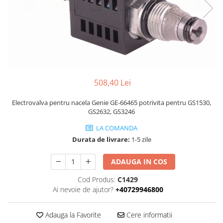
Piese Volvo
Punti - axe
Piese motor Yanmar
Diverse piese transmisie
Piese ambreiaj
Piese Fiat
Planetare
Piese Snorkel
Angrenaje transmisie
Piese John Deere
Grupuri conice
Piese ZF
Convertizoare
508,40 Lei
Piese Vapormatic
Cruce cardan
Electrovalva pentru nacela Genie GE-66465 potrivita pentru GS1530,
Disc frictiune
Piese utilaje Fendt
GS2632, GS3246
Roti
Piese Case IH
LA COMANDA
Roti teren accidentat
Piese Dana Spicer
Durata de livrare:
1-5 zile
Roti non-marking
Filtre Hifi
ADAUGA IN COS
Piulite roata
Piese Skyjack
Butuc roata
Cod Produs:
C1429
Piese Bobcat
Janta
Ai nevoie de ajutor?
+40729946800
Anvelope
Piese Yale
Roata transpaleta
Adauga la Favorite
Cere informatii
Piese Hyster