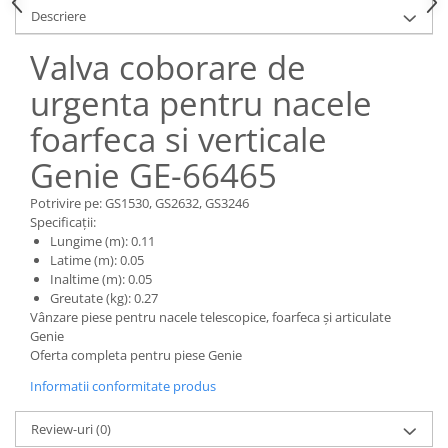
Piese Claas
Fulie
Descriere
Pistoane
Piese Iveco
Valva coborare de
Turbosuflanta
Piese Nifty Lift
Diverse piese motor
urgenta pentru nacele
Piese Grove
Furtune si conducte
foarfeca si verticale
Piese motor Perkins
Injectoare
Piese Deutz Fahr
Chiuloasa
Genie GE-66465
Vibrochen - ax came - arbore cotit
Piese Atlas Copco
Potrivire pe: GS1530, GS2632, GS3246
Camasa piston
Piese Hitachi
Specificații:
Segmenti motor
Lungime (m): 0.11
Piese Vermeer
Latime (m): 0.05
Termoflot
Inaltime (m): 0.05
Piese Gehl
Cablu acceleratie
Greutate (kg): 0.27
Piese Socage
Vânzare piese pentru nacele telescopice, foarfeca și articulate
Senzori de presiune ulei
Genie
Vaporizatoare
Piese Kaeser
Oferta completa pentru piese Genie
Radiatoare AC
Piese Wacker Neuson
Informatii conformitate produs
Piese frana
Piese David Brown
Discuri de frana
Review-uri
(0)
Piese Mc Cormick