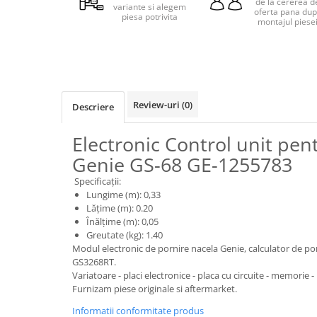
de la cererea d
Piese motor
variante si alegem
oferta pana du
Piese Parker
piesa potrivita
montajul piese
Alternatoare
Piese Hyundai
Electromotoare
Piese Terex
Pompa combustibil
Piese Lombardini
Pompa de apa
Radiator racire ulei hidraulic
Piese Linde
Review-uri
(0)
Descriere
Radiator apa
Piese Multitel
Bobina de pornire
Electronic Control unit pen
Piese Dieci
Bobina de oprire
Genie GS-68 GE-1255783
Piese Massey Ferguson
Bobina de acceleratie
Specificații:
Piese Steyr
Curea alternator - transmisie
Lungime (m): 0,33
Lățime (m): 0.20
Piese Landini
Curea distributie
Înălțime (m): 0,05
Esapament
Piese New Holland
Greutate (kg): 1.40
Busoane - dopuri
Modul electronic de pornire nacela Genie, calculator de p
Piese Takeuchi
GS3268RT.
Ventilatoare
Variatoare - placi electronice - placa cu circuite - memorie 
Piese Kobelco
Pompa de ulei
Furnizam piese originale si aftermarket.
Piese Jungheinrich
Termostat
Informatii conformitate produs