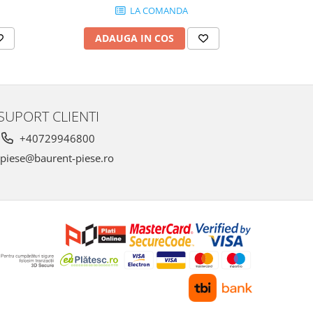
LA COMANDA
ADAUGA IN COS
AD
SUPORT CLIENTI
+40729946800
piese@baurent-piese.ro