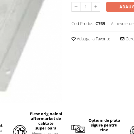
ADAUG
Cod Produs:
C769
Ai nevoie de
Adauga la Favorite
Cere 
Piese originale si
aftermarket de
Optiuni de plata
calitate
sigure pentru
nt
superioara
tine
ra
Alegem furnizorii