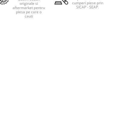
cumperi piese prin
originale si
SICAP - SEAP.
aftermarket pentru
piesa pe care o
cauti