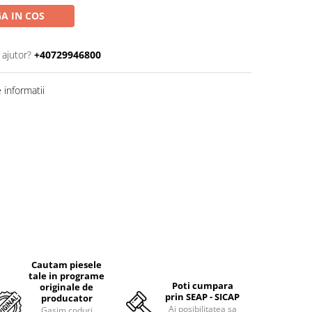
A IN COS
 ajutor?
+40729946800
informatii
Cautam piesele
tale in programe
Poti cumpara
originale de
prin SEAP - SICAP
producator
Ai posibilitatea sa
Gasim coduri