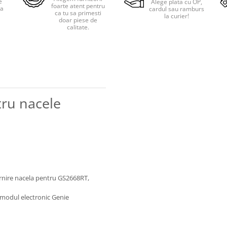
e
Alege plata cu OP,
foarte atent pentru
pa
cardul sau ramburs
ca tu sa primesti
i
la curier!
doar piese de
calitate.
tru nacele
ornire nacela pentru GS2668RT,
- modul electronic Genie