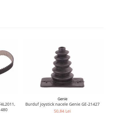
-8%
Genie
F4L2011,
Burduf joystick nacele Genie GE-21427
Joyst
1480
50,84 Lei
1.