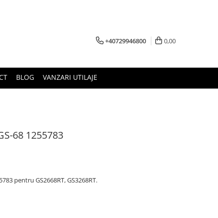
+40729946800
0,00
CT
BLOG
VANZARI UTILAJE
 GS-68 1255783
55783 pentru GS2668RT, GS3268RT.