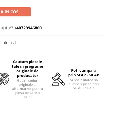
A IN COS
 ajutor?
+40729946800
informatii
Cautam piesele
tale in programe
Poti cumpara
originale de
prin SEAP - SICAP
producator
Ai posibilitatea sa
Gasim coduri
cumperi piese prin
originale si
SICAP - SEAP.
aftermarket pentru
piesa pe care o
cauti