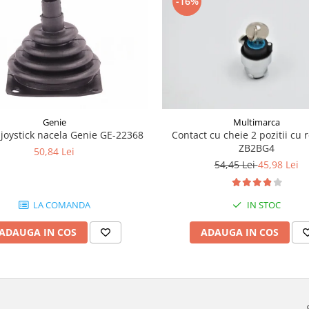
-16%
Genie
Multimarca
joystick nacela Genie GE-22368
Contact cu cheie 2 pozitii cu 
ZB2BG4
50,84 Lei
54,45 Lei
45,98 Lei
LA COMANDA
IN STOC
ADAUGA IN COS
ADAUGA IN COS