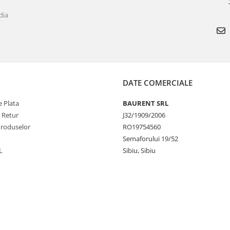
dia
DATE COMERCIALE
 Plata
BAURENT SRL
e Retur
J32/1909/2006
Produselor
RO19754560
Semaforului 19/52
L
Sibiu, Sibiu