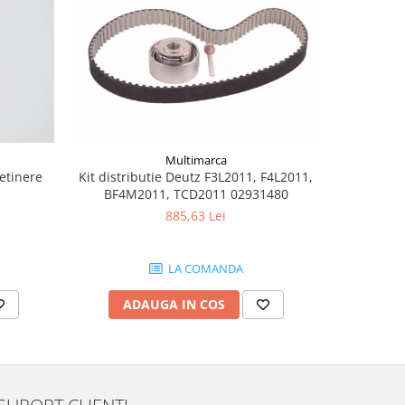
Multimarca
retinere
Kit distributie Deutz F3L2011, F4L2011,
Burduf jo
BF4M2011, TCD2011 02931480
885,63 Lei
LA COMANDA
ADAUGA IN COS
AD