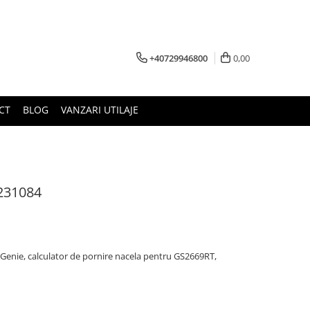
+40729946800
0,00
CT
BLOG
VANZARI UTILAJE
 231084
 Genie, calculator de pornire nacela pentru GS2669RT,