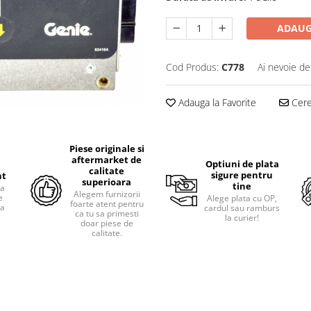
ADAUG
Cod Produs:
C778
Ai nevoie de
Adauga la Favorite
Cere 
Piese originale si
aftermarket de
Optiuni de plata
calitate
sigure pentru
nt
superioara
tine
ra
Alegem furnizorii
e
Alege plata cu OP,
foarte atent pentru
pa
cardul sau ramburs
ca tu sa primesti
i
la curier!
doar piese de
calitate.