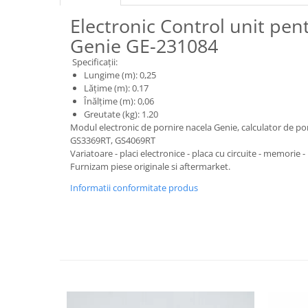
Piese motor
Piese Parker
Electronic Control unit pen
Alternatoare
Piese Hyundai
Genie GE-231084
Electromotoare
Piese Terex
Pompa combustibil
Specificații:
Lungime (m): 0,25
Piese Lombardini
Pompa de apa
Lățime (m): 0.17
Radiator racire ulei hidraulic
Piese Linde
Înălțime (m): 0,06
Greutate (kg): 1.20
Radiator apa
Piese Multitel
Modul electronic de pornire nacela Genie, calculator de p
Bobina de pornire
Piese Dieci
GS3369RT, GS4069RT
Bobina de oprire
Variatoare - placi electronice - placa cu circuite - memorie 
Piese Massey Ferguson
Furnizam piese originale si aftermarket.
Bobina de acceleratie
Piese Steyr
Curea alternator - transmisie
Informatii conformitate produs
Piese Landini
Curea distributie
Esapament
Piese New Holland
Busoane - dopuri
Piese Takeuchi
Ventilatoare
Piese Kobelco
Pompa de ulei
Piese Jungheinrich
Termostat