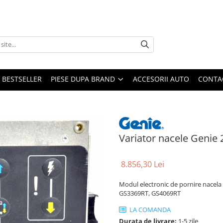
BESTSELLER
PIESE DUPA BRAND
ACCESORII AUTO
CONTA
Variator nacele Genie
8.856,30 Lei
Modul electronic de pornire nacela
GS3369RT, GS4069RT
LA COMANDA
Durata de livrare:
1-5 zile