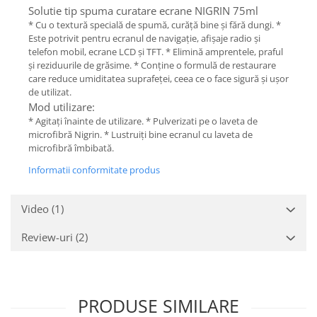
Etrieri
Solutie tip spuma curatare ecrane NIGRIN 75ml
Piese Lamborghini
Placute de frana
* Cu o textură specială de spumă, curăță bine și fără dungi. *
Piese Same
Este potrivit pentru ecranul de navigație, afișaje radio și
Pompa de frana - cilindru de frana
telefon mobil, ecrane LCD și TFT. * Elimină amprentele, praful
Frana utilaje
Piese Renault
și reziduurile de grăsime. * Conține o formulă de restaurare
Supapa franare
care reduce umiditatea suprafeței, ceea ce o face sigură și ușor
Piese Hurlimann
de utilizat.
Kit reparatii
Piese Zetor
Mod utilizare:
Cabluri frana
* Agitați înainte de utilizare. * Pulverizati pe o laveta de
Piese Weidemann
Rezervor lichid de frana
microfibră Nigrin. * Lustruiți bine ecranul cu laveta de
Piese Ausa
microfibră îmbibată.
Lichid de frana
Piese Sennebogen
Antigel frane
Informatii conformitate produs
Piese fara categorie
Piese Still
Video
(1)
Sepci
Piese Timberjack
Garnituri utilaje
Piese Valmet Valtra
Review-uri
(2)
Siguranta
Piese Vogele
Abtibilduri - Etichete
Piese Yuchai
Girofar
Piese Zeppelin
PRODUSE SIMILARE
Piese electrice