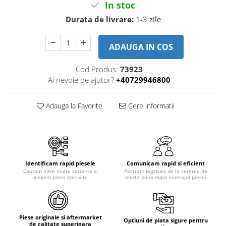
Piese motor
In stoc
Piese Parker
Alternatoare
Durata de livrare:
1-3 zile
Piese Hyundai
Electromotoare
Piese Terex
Pompa combustibil
ADAUGA IN COS
Piese Lombardini
Pompa de apa
Cod Produs:
73923
Radiator racire ulei hidraulic
Piese Linde
Ai nevoie de ajutor?
+40729946800
Radiator apa
Piese Multitel
Bobina de pornire
Piese Dieci
Adauga la Favorite
Cere informatii
Bobina de oprire
Piese Massey Ferguson
Bobina de acceleratie
Piese Steyr
Curea alternator - transmisie
Piese Landini
Curea distributie
Esapament
Identificam rapid piesele
Comunicam rapid si eficient
Piese New Holland
Cautam intre multe variante si
Pastram legatura de la cererea de
Busoane - dopuri
alegem piesa potrivita
oferta pana dupa montajul piesei
Piese Takeuchi
Ventilatoare
Piese Kobelco
Pompa de ulei
Piese Jungheinrich
Termostat
Piese originale si aftermarket
Optiuni de plata sigure pentru
de calitate superioara