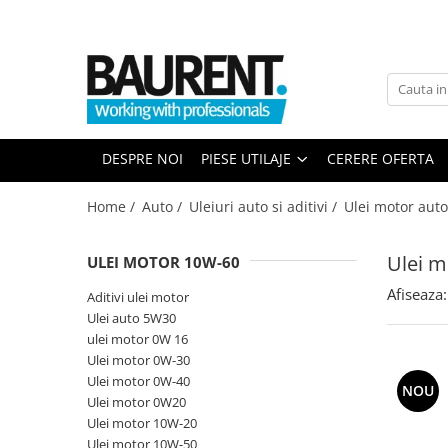
PIESE UTILAJE
PIESE DUPA BRAND
Atasamente
Piese Upright
Dinti cupa excavator
Piese Multimarca
DESPRE NOI
PIESE UTILAJE
CERERE OFERTA
Cupe
Acumulatori US Battery
Platforme
Baterii Trojan
Home /
Auto /
Uleiuri auto si aditivi /
Ulei motor auto
Furci stivuitor
Baterii NBA
Brat suplimentar
Ulei m
ULEI MOTOR 10W-60
Piese Komatsu
Cos nacela
Afiseaza:
Piese motor Cummins
Matura stivuitor
Aditivi ulei motor
Ulei auto 5W30
Sararite
Piese motor Hatz
ulei motor 0W 16
Plug deszapezire
Piese Kubota
Ulei motor 0W-30
Cupla rapida
Ulei motor 0W-40
Piese motor Deutz
NOU
Piese transmisie
Ulei motor 0W20
Piese Caterpillar
Ulei motor 10W-20
Cardane
Ulei motor 10W-50