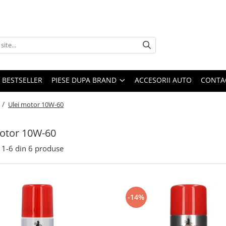
BESTSELLER
PIESE DUPA BRAND
ACCESORII AUTO
CONTA
 /
Ulei motor 10W-60
otor 10W-60
1-
6
din
6
produse
-14%