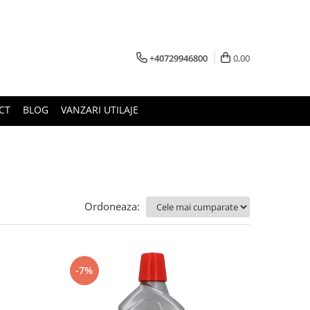
+40729946800
0,00
CT
BLOG
VANZARI UTILAJE
Ordoneaza:
-7%