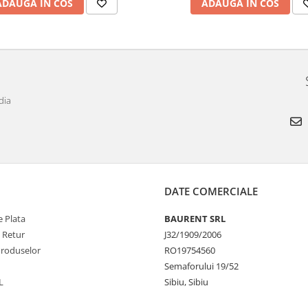
ADAUGA IN COS
ADAUGA IN COS
dia
DATE COMERCIALE
 Plata
BAURENT SRL
e Retur
J32/1909/2006
Produselor
RO19754560
Semaforului 19/52
L
Sibiu, Sibiu