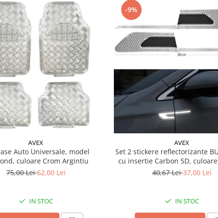
-9%
AVEX
AVEX
ase Auto Universale, model
Set 2 stickere reflectorizante
ond, culoare Crom Argintiu
cu insertie Carbon 5D, culoare
75,00 Lei
62,00 Lei
40,67 Lei
37,00 Lei
IN STOC
IN STOC