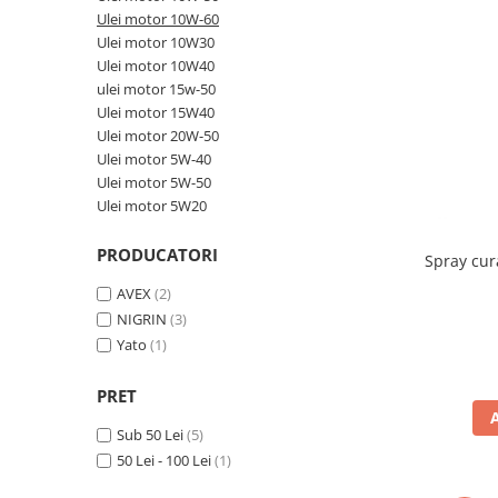
Piese Volvo
Punti - axe
Ulei motor 10W-60
Piese motor Yanmar
Diverse piese transmisie
Ulei motor 10W30
Ulei motor 10W40
Piese ambreiaj
Piese Fiat
ulei motor 15w-50
Planetare
Piese Snorkel
Ulei motor 15W40
Angrenaje transmisie
Ulei motor 20W-50
Piese John Deere
Grupuri conice
Ulei motor 5W-40
Piese ZF
Convertizoare
Ulei motor 5W-50
Ulei motor 5W20
Piese Vapormatic
Cruce cardan
Disc frictiune
Piese utilaje Fendt
PRODUCATORI
Spray cur
Roti
Piese Case IH
AVEX
(2)
Roti teren accidentat
Piese Dana Spicer
NIGRIN
(3)
Roti non-marking
Yato
(1)
Filtre Hifi
Piulite roata
Piese Skyjack
Butuc roata
PRET
Piese Bobcat
Janta
Sub 50 Lei
(5)
Anvelope
Piese Yale
50 Lei - 100 Lei
(1)
Roata transpaleta
Piese Hyster