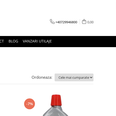
+40729946800
0,00
CT
BLOG
VANZARI UTILAJE
Ordoneaza:
-7%