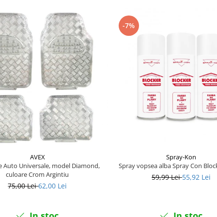
-7%
AVEX
Spray-Kon
 Auto Universale, model Diamond,
Spray vopsea alba Spray Con Bloc
culoare Crom Argintiu
59,99 Lei
55,92 Lei
75,00 Lei
62,00 Lei
In stoc
In stoc