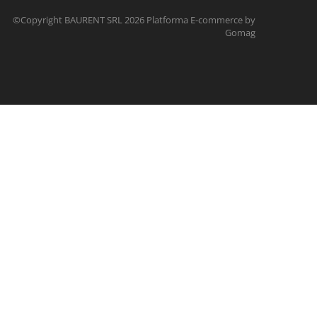
©Copyright BAURENT SRL 2026
Platforma E-commerce by
Gomag