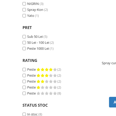
Piese Volvo
Punti - axe
NIGRIN
(3)
Piese motor Yanmar
Diverse piese transmisie
Spray-Kon
(2)
Piese ambreiaj
Yato
(1)
Piese Fiat
Planetare
Piese Snorkel
PRET
Angrenaje transmisie
Piese John Deere
Grupuri conice
Sub 50 Lei
(5)
Piese ZF
Convertizoare
50 Lei - 100 Lei
(2)
Piese Vapormatic
Peste 1000 Lei
(1)
Cruce cardan
Disc frictiune
Piese utilaje Fendt
RATING
Roti
Spray cur
Piese Case IH
Peste
(2)
Roti teren accidentat
Piese Dana Spicer
Peste
(2)
Roti non-marking
Filtre Hifi
Peste
(2)
Piulite roata
Peste
(2)
Piese Skyjack
Butuc roata
Peste
(8)
Piese Bobcat
Janta
Anvelope
Piese Yale
STATUS STOC
Roata transpaleta
Piese Hyster
In stoc
(8)