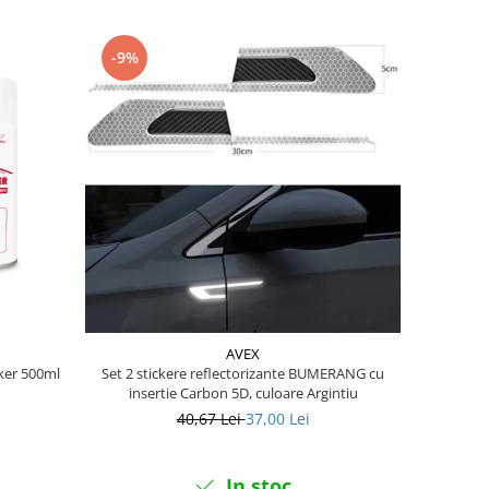
-9%
AVEX
ker 500ml
Set 2 stickere reflectorizante BUMERANG cu
insertie Carbon 5D, culoare Argintiu
40,67 Lei
37,00 Lei
In stoc