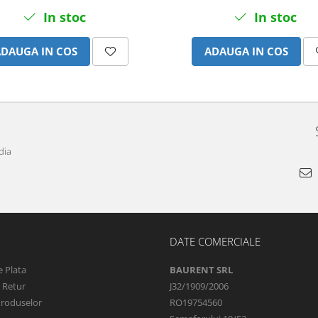
In stoc
In stoc
ADAUGA IN COS
ADAUGA IN COS
dia
DATE COMERCIALE
 Plata
BAURENT SRL
e Retur
J32/1909/2006
Produselor
RO19754560