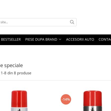
BESTSELLER
PIESE DUPA BRAND
ACCESORII AUTO
CONTA
e speciale
1-
8
din
8
produse
-14%