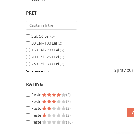
Piese Volvo
Punti - axe
Piese motor Yanmar
Diverse piese transmisie
PRET
Piese ambreiaj
Piese Fiat
Planetare
Piese Snorkel
Angrenaje transmisie
Sub 50 Lei
(5)
Piese John Deere
Grupuri conice
50 Lei - 100 Lei
(2)
Piese ZF
Convertizoare
150 Lei - 200 Lei
(2)
Piese Vapormatic
Cruce cardan
200 Lei - 250 Lei
(3)
250 Lei - 300 Lei
(2)
Disc frictiune
Piese utilaje Fendt
Spray cur
Vezi mai multe
Roti
Piese Case IH
Roti teren accidentat
Piese Dana Spicer
RATING
Roti non-marking
Filtre Hifi
Peste
(2)
Piulite roata
Peste
(2)
Piese Skyjack
Butuc roata
Peste
(2)
Piese Bobcat
Janta
Peste
(2)
Anvelope
Piese Yale
Peste
(16)
Roata transpaleta
Piese Hyster