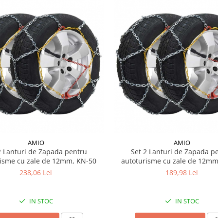
AMIO
AMIO
2 Lanturi de Zapada pentru
Set 2 Lanturi de Zapada p
risme cu zale de 12mm, KN-50
autoturisme cu zale de 12mm
238,06 Lei
189,98 Lei
IN STOC
IN STOC