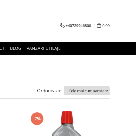
+40729946800
0,00
CT
BLOG
VANZARI UTILAJE
Ordoneaza:
-7%