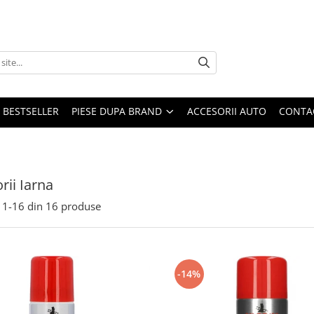
BESTSELLER
PIESE DUPA BRAND
ACCESORII AUTO
CONTA
rii Iarna
1-
16
din
16
produse
-14%