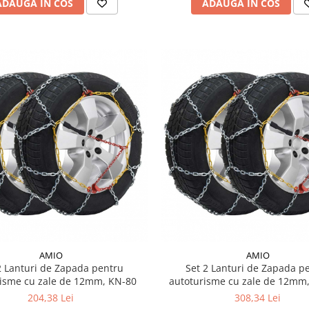
ADAUGA IN COS
ADAUGA IN COS
AMIO
AMIO
2 Lanturi de Zapada pentru
Set 2 Lanturi de Zapada p
risme cu zale de 12mm, KN-80
autoturisme cu zale de 12mm
204,38 Lei
308,34 Lei