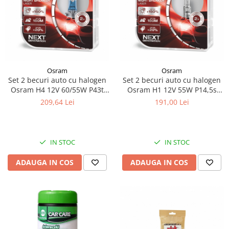
Piese Stiga
Piese Samuk
Piese Sakai
Piese Rasant
Piese Holmac
Osram
Osram
Set 2 becuri auto cu halogen
Set 2 becuri auto cu halogen
Piese Grillo
Osram H4 12V 60/55W P43t
Osram H1 12V 55W P14,5s
Piese Fiori
Night Breaker Laser +150%
Night Breaker Unlimited
209,64 Lei
191,00 Lei
+150%
Piese Eurocat
Piese Cushman
IN STOC
IN STOC
Piese Cub Cadet
Piese Chikusui
ADAUGA IN COS
ADAUGA IN COS
Piese Moxi
Piese Universal
Piese Stamford
Piese PMI