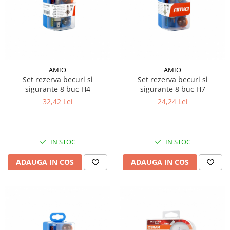
Kassbohrer
Piese Slanzi
Piese Caruelle
Piese Tecnoma
AMIO
AMIO
Set rezerva becuri si
Set rezerva becuri si
Piese Multicar
sigurante 8 buc H4
sigurante 8 buc H7
Piese Eder
32,42 Lei
24,24 Lei
Piese Schliesing
Piese Schilter
IN STOC
IN STOC
Piese Poltraz
Piese Palfinger
ADAUGA IN COS
ADAUGA IN COS
Piese Orteco
Piese KSG
Piese Guldner
Piese Fini