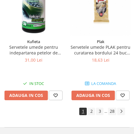
Piese Pingon
Piese Lister Petter
Piese Intrac
Piese Hinomoto
Kufieta
Plak
Piese Farymann
Servetele umede pentru
Servetele umede PLAK pentru
Piese Atlas
indepartarea petelor de
curatarea bordului 24 buc
insecte 36 buc
Flori polineze
31,00 Lei
18,63 Lei
Piese Gianni Ferrari
Piese Simplicity
Piese Kawasaki
IN STOC
LA COMANDA
Piese Irus
ADAUGA IN COS
ADAUGA IN COS
Piese Güldner
Piese Neoplan
1
2
3
28
...
Piese Puntel
Piese Roughrider