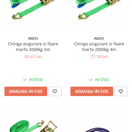
Rulmenti
Piese Maco Meudon
Bucse
Piese Jenbacher
Flanse
Bolturi
Piese Ihi
Brate
Piese Husqvarna
AMIO
AMIO
Brate telescopice
Piese Huki
Chinga asigurare si fixare
Chinga asigurare si fixare
Rezervor
marfa 2000kg 5m
marfa 2000kg 4m
Piese Holder
Vas expansiune
85,47 Lei
77,14 Lei
Piese Hako
Rezervor spalare parbriz
Piese directie
Piese Guidetti
Fuzeta
Piese Etesia
IN STOC
IN STOC
Pivoti
Piese Egholm
ADAUGA IN COS
ADAUGA IN COS
Cabluri mecanice
Piese Ecoair
Inel rotire
Piese CTE
Role
Pinioane
Piese Belle Group
Burduf
Piese Axeco
Altele