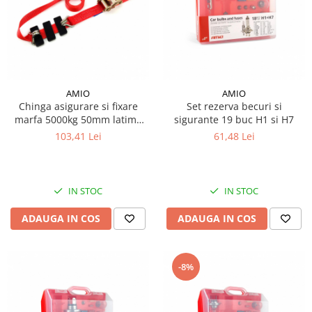
Piese Ceccato
Piese Libra
Piese Marks
Piese Matrot
AMIO
AMIO
Piese Pazzaglia
Chinga asigurare si fixare
Set rezerva becuri si
marfa 5000kg 50mm latime
sigurante 19 buc H1 si H7
Piese Soilmec
3m lungime
103,41 Lei
61,48 Lei
Piese Rubag
Piese Leiber
IN STOC
IN STOC
Piese Giant
Piese Bergam
ADAUGA IN COS
ADAUGA IN COS
Piese Tamrock
Piese Sambron
-8%
Piese Mecalac
Piese Mast