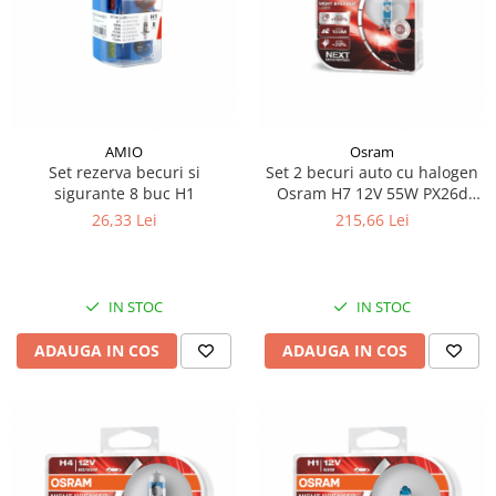
Piese Eschlboeck
Piese Busch
Piese Alpin Dumper
Piese Green Power
AMIO
Osram
Piese Wulff
Set rezerva becuri si
Set 2 becuri auto cu halogen
Piese Schiltrac
sigurante 8 buc H1
Osram H7 12V 55W PX26d
Night Breaker Laser +150%
26,33 Lei
215,66 Lei
Piese Isuzu
Piese Ostler
Piese MBA
IN STOC
IN STOC
Piese Rufener
ADAUGA IN COS
ADAUGA IN COS
Piese Rapid
Piese Bottarini
Piese Benny
Piese Striegel