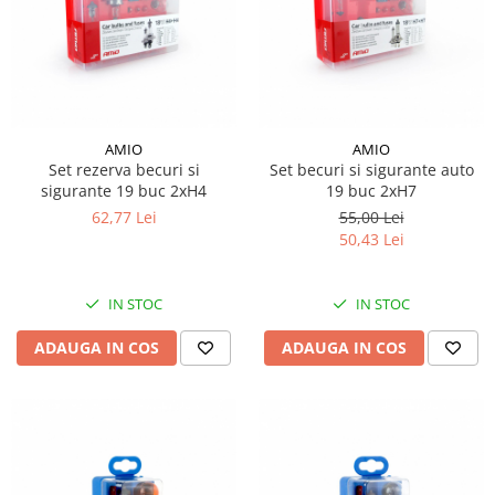
Piese Lissmac
Piese Heli
Piese Bourgouin
Piese Mosa
AMIO
AMIO
Piese Albaret
Set rezerva becuri si
Set becuri si sigurante auto
Piese Welte
sigurante 19 buc 2xH4
19 buc 2xH7
62,77 Lei
55,00 Lei
Piese Schwind
50,43 Lei
Piese Schopf
Piese Ruethemeyer
IN STOC
IN STOC
Piese Rotair
ADAUGA IN COS
ADAUGA IN COS
Piese Porthos
Piese Miller
Piese Maximal
Piese Mahler
Piese Kohler