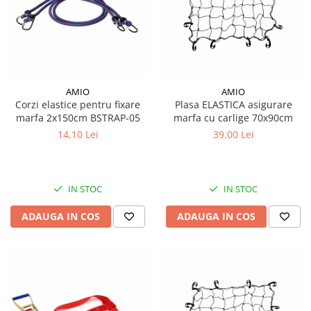
Piese Farryman
Piese Eicher
Piese Ditch Witch
Piese Buhrer
AMIO
AMIO
Piese Cedima
Corzi elastice pentru fixare
Plasa ELASTICA asigurare
marfa 2x150cm BSTRAP-05
marfa cu carlige 70x90cm
Piese Detas
14,10 Lei
39,00 Lei
Piese Toyota
Piese Pinguely
IN STOC
IN STOC
Piese MAN
Piese Commachio
ADAUGA IN COS
ADAUGA IN COS
Piese Autran
Piese Kooi
Piese Kleine
Piese Kleemann