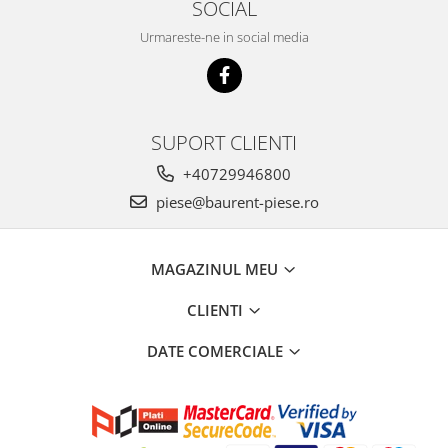
SOCIAL
Piese Schluter
Piese Stoll
Urmareste-ne in social media
Piese Unkauff
Piese Yto
Piese Avanttecno
SUPORT CLIENTI
Piese Prins
+40729946800
Piese Shibaura
piese@baurent-piese.ro
Piese Morooka
Piese Thermo King
MAGAZINUL MEU
Piese Mag
CLIENTI
Piese Holmer
Piese Matilsa
DATE COMERCIALE
Piese Pramac
Piese Dinolift
Piese Bell