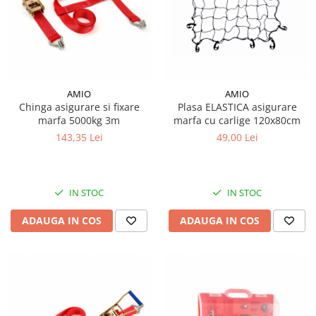
Piese Hinowa
Piese Herriau
Piese Gipo
Piese Ferri
AMIO
AMIO
Piese Dangreville
Chinga asigurare si fixare
Plasa ELASTICA asigurare
Piese CMI
marfa 5000kg 3m
marfa cu carlige 120x80cm
143,35 Lei
49,00 Lei
Piese Cemet Agrip
Piese Astra
Piese ABG
IN STOC
IN STOC
Piese Scheid
ADAUGA IN COS
ADAUGA IN COS
Piese Schanzlin
Piese Kuhn
Piese BR Dumper
Piese Casagrande
Piese Borgouin