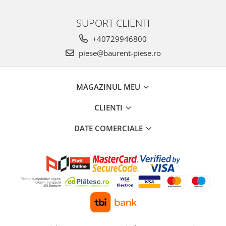
Piese Ceccato
SUPORT CLIENTI
Piese Libra
+40729946800
Piese Marks
piese@baurent-piese.ro
Piese Matrot
Piese Pazzaglia
MAGAZINUL MEU
Piese Soilmec
CLIENTI
Piese Rubag
Piese Leiber
DATE COMERCIALE
Piese Giant
Piese Bergam
Piese Tamrock
Piese Sambron
Piese Mecalac
Piese Mast