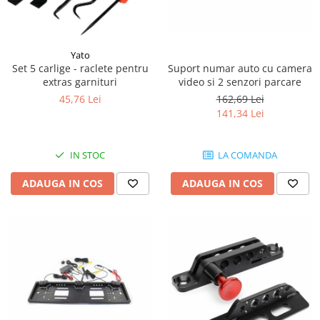
Piese Bucher Municipal
Ulei transmisie
Piese Bruunet
Ulei de frana
Yato
Uleiuri speciale
Piese Boschung
Suport numar auto cu camera
Set 5 carlige - raclete pentru
Consumabile service
Piese Bolinder-Munktell
video si 2 senzori parcare
extras garnituri
Vaseline
162,69 Lei
45,76 Lei
Piese Boki
141,34 Lei
Spray service
Piese Belloli
Scule service
Piese Audureau
Spray vopsea
LA COMANDA
IN STOC
Piese Akerman
Solutii Reparatii
ADAUGA IN COS
ADAUGA IN COS
Solutii intretinere
Pellenc
Pasta curatat mainile
Piese Bimex
Solutii indepartat uleiul
Piese Herkules
Piese cabina
Piese Solaris
Maneta schimbator
Piese Wirtgen
Chei
Piese MFH
Maneta inversor