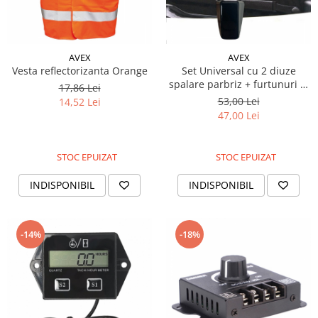
Piese Farryman
Piese Eicher
AVEX
AVEX
Piese Ditch Witch
Vesta reflectorizanta Orange
Set Universal cu 2 diuze
Piese Buhrer
spalare parbriz + furtunuri si
17,86 Lei
accesorii de montaj
53,00 Lei
14,52 Lei
Piese Cedima
47,00 Lei
Piese Detas
Piese Toyota
STOC EPUIZAT
STOC EPUIZAT
Piese Pinguely
INDISPONIBIL
INDISPONIBIL
Piese MAN
Piese Commachio
-14%
-18%
Piese Autran
Piese Kooi
Piese Kleine
Piese Kleemann