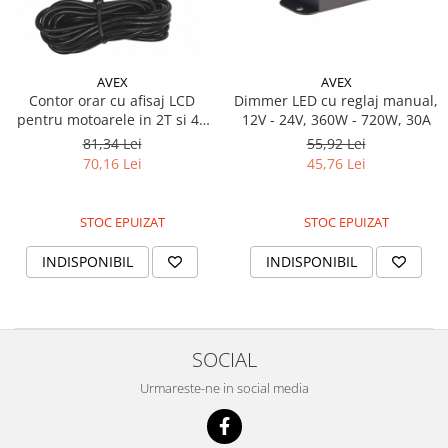
Piese Hinowa
Piese Herriau
Piese Gipo
AVEX
AVEX
Contor orar cu afisaj LCD
Dimmer LED cu reglaj manual,
Piese Ferri
pentru motoarele in 2T si 4T
12V - 24V, 360W - 720W, 30A
Piese Dangreville
pe benzina, ATV, Tractor,
81,34 Lei
55,92 Lei
Utilaje agricole
70,16 Lei
45,76 Lei
Piese CMI
Piese Cemet Agrip
STOC EPUIZAT
STOC EPUIZAT
Piese Astra
Piese ABG
INDISPONIBIL
INDISPONIBIL
Piese Scheid
Piese Schanzlin
Piese Kuhn
SOCIAL
Piese BR Dumper
Urmareste-ne in social media
Piese Casagrande
Piese Borgouin