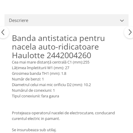
Piese Claas
Fulie
Pistoane
Piese Iveco
Turbosuflanta
Piese Nifty Lift
Descriere
Diverse piese motor
Piese Grove
Furtune si conducte
Banda antistatica pentru
Piese motor Perkins
Injectoare
nacela auto-ridicatoare
Piese Deutz Fahr
Chiuloasa
Haulotte 2442004260
Vibrochen - ax came - arbore cotit
Piese Atlas Copco
Cea mai mare distanță centrală C1 (mm):255
Camasa piston
Piese Hitachi
Lățimea împletiturii W1 (mm): 27
Segmenti motor
Grosimea banda TH1 (mm): 1.8
Piese Vermeer
Termoflot
Număr de benzi: 1
Piese Gehl
Diametrul celui mai mic orificiu D2 (mm): 10.2
Cablu acceleratie
Numărul de conexiuni: 1
Piese Socage
Senzori de presiune ulei
Tipul conexiunii: fara gaura
Vaporizatoare
Piese Kaeser
Radiatoare AC
Piese Wacker Neuson
Protejeaza operatorul nacelei de electrocutare, conducand
Piese frana
curentul electric in pamant.
Piese David Brown
Discuri de frana
Piese Mc Cormick
Se insurubeaza sub utilaj.