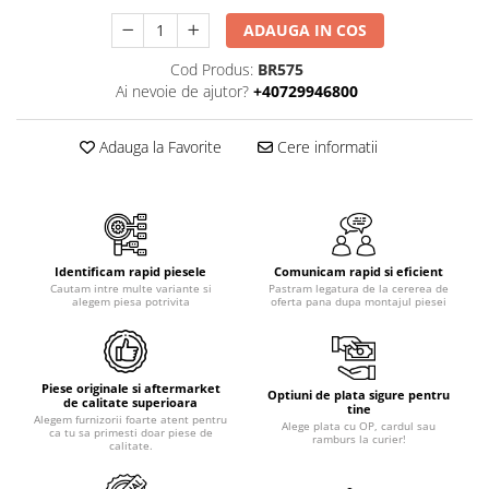
Piese motor
Piese Parker
ADAUGA IN COS
Alternatoare
Piese Hyundai
Electromotoare
Cod Produs:
BR575
Piese Terex
Ai nevoie de ajutor?
+40729946800
Pompa combustibil
Piese Lombardini
Pompa de apa
Adauga la Favorite
Cere informatii
Radiator racire ulei hidraulic
Piese Linde
Radiator apa
Piese Multitel
Bobina de pornire
Piese Dieci
Bobina de oprire
Piese Massey Ferguson
Bobina de acceleratie
Identificam rapid piesele
Comunicam rapid si eficient
Piese Steyr
Cautam intre multe variante si
Pastram legatura de la cererea de
Curea alternator - transmisie
alegem piesa potrivita
oferta pana dupa montajul piesei
Piese Landini
Curea distributie
Esapament
Piese New Holland
Busoane - dopuri
Piese originale si aftermarket
Piese Takeuchi
Optiuni de plata sigure pentru
de calitate superioara
Ventilatoare
tine
Alegem furnizorii foarte atent pentru
Piese Kobelco
Alege plata cu OP, cardul sau
ca tu sa primesti doar piese de
Pompa de ulei
ramburs la curier!
calitate.
Piese Jungheinrich
Termostat