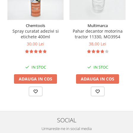
Piese Schaeff
Cabluri si mufe
Piese Putzmeister
Mufe si pini
Piese Mitsubishi
Piese contact
Chemtools
Multimarca
Contactor 12V
Piese Matbro
Spray curatat adezivi si
Pahar decantor motorina
Contactoare 24V
etichete 400ml
tractor 11330, MO3954
Piese Lindner
30,00 Lei
38,00 Lei
Contactoare 48V
Piese Kramer
Motoare electrice
Piese Kaiser
Placa electronica
Piese Jacobsen
Contact general - Ciuperca
IN STOC
IN STOC
Pedala
Piese Ingersoll Rand
ADAUGA IN COS
ADAUGA IN COS
Sigurante
Piese Hanomag
Becuri indicatoare
Piese Hamm
Limitatori
Piese Goldoni
Potentiometre
Piese Furukawa
Senzori de unghi
SOCIAL
Bobina solenoid
Piese Ford
Urmareste-ne in social media
Bobina 24V
Piese Ferrari