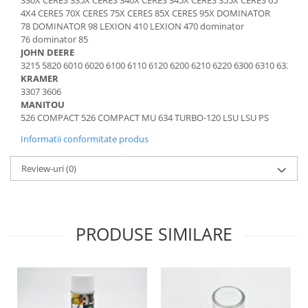
330X CERES 335X CERES 340X CERES 345X CERES 355X CERES 65
Etrieri
4X4 CERES 70X CERES 75X CERES 85X CERES 95X DOMINATOR
Piese Lamborghini
Placute de frana
78 DOMINATOR 98 LEXION 410 LEXION 470 dominator
Piese Same
Pompa de frana - cilindru de frana
76 dominator 85
JOHN DEERE
Frana utilaje
Piese Renault
3215 5820 6010 6020 6100 6110 6120 6200 6210 6220 6300 6310 6320 64
Supapa franare
Piese Hurlimann
KRAMER
3307 3606
Kit reparatii
Piese Zetor
MANITOU
Cabluri frana
526 COMPACT 526 COMPACT MU 634 TURBO-120 LSU LSU PS
Piese Weidemann
Rezervor lichid de frana
Informatii conformitate produs
Piese Ausa
Lichid de frana
Piese Sennebogen
Antigel frane
Review-uri
(0)
Piese fara categorie
Piese Still
Sepci
Piese Timberjack
Garnituri utilaje
Piese Valmet Valtra
PRODUSE SIMILARE
Siguranta
Piese Vogele
Abtibilduri - Etichete
Piese Yuchai
Girofar
Piese Zeppelin
Piese electrice