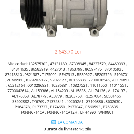
Piese Volvo
Punti - axe
Piese motor Yanmar
Diverse piese transmisie
Piese ambreiaj
Piese Fiat
Planetare
Piese Snorkel
Angrenaje transmisie
Piese John Deere
Grupuri conice
Piese ZF
Convertizoare
2.643,70 Lei
Piese Vapormatic
Cruce cardan
Alte coduri: 132575302 , 47131180 , 87308945 , 84237579 , 84469093 ,
Disc frictiune
Piese utilaje Fendt
84814635 , 86583919 , 4427013 , 1863799 , 86597475 , 87010593 ,
Roti
Piese Case IH
87413810 , 9821387 , T175002 , RE47313 , RE39527 , RE205726 , S106701
, VPM9560 , 82/9202-127 , 9202-127 , AL155836 , 7700038545 , AL176857
Roti teren accidentat
Piese Dana Spicer
, 65212164 , 0010286831 , 10286831 , 10327521 , 11011550 , 11011551 ,
Roti non-marking
7700042614 , AL153386 , AL154203 , AL15836 , AL174136 , AL174137 ,
Filtre Hifi
AL176858 , AL78779 , AL8779 , RE203758 , RE257084 , SE501466 ,
Piulite roata
SE502882 , TY6769 , 71372341 , 402652A1 , 87106336 , 3602630 ,
Piese Skyjack
Butuc roata
P164378 , P173737 , P174650 , P177047 , P560592 , P763535 ,
Piese Bobcat
F0NN6714CA , F0NN6714CA12H , LFH4990 , WH9801
Janta
Anvelope
Piese Yale
LA COMANDA
Roata transpaleta
Durata de livrare:
1-5 zile
Piese Hyster