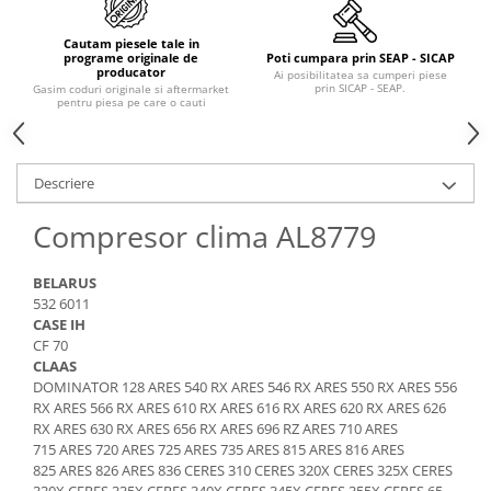
Piese Claas
Fulie
Pistoane
Piese Iveco
Cautam piesele tale in
programe originale de
Poti cumpara prin SEAP - SICAP
Turbosuflanta
Piese Nifty Lift
producator
Ai posibilitatea sa cumperi piese
prin SICAP - SEAP.
Diverse piese motor
Gasim coduri originale si aftermarket
pentru piesa pe care o cauti
Piese Grove
Furtune si conducte
Piese motor Perkins
Injectoare
Piese Deutz Fahr
Chiuloasa
Descriere
Vibrochen - ax came - arbore cotit
Piese Atlas Copco
Compresor clima AL8779
Camasa piston
Piese Hitachi
Segmenti motor
Piese Vermeer
BELARUS
Termoflot
532 6011
Piese Gehl
Cablu acceleratie
CASE IH
Piese Socage
CF 70
Senzori de presiune ulei
CLAAS
Vaporizatoare
Piese Kaeser
DOMINATOR 128 ARES 540 RX ARES 546 RX ARES 550 RX ARES 556
Radiatoare AC
RX ARES 566 RX ARES 610 RX ARES 616 RX ARES 620 RX ARES 626
Piese Wacker Neuson
RX ARES 630 RX ARES 656 RX ARES 696 RZ ARES 710 ARES
Piese frana
Piese David Brown
715 ARES 720 ARES 725 ARES 735 ARES 815 ARES 816 ARES
Discuri de frana
825 ARES 826 ARES 836 CERES 310 CERES 320X CERES 325X CERES
Piese Mc Cormick