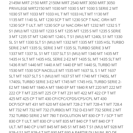
Piese Schaeff
2145M MRT 2150 MRT 2150M MRT 2540 MRT 3050 MRT 3050
Cabluri si mufe
PRIVILEGE MRT2150 MT 1030 MT 1030 S MT 1030 S SERIE 2 MT
Piese Putzmeister
Mufe si pini
1030 ST MT 1033 MT 1033 HL T MT 1033 HLT MT 1130 MT
1135 MT 1140 SL MT 1230 SCP T MT 1230 SCP T NAC. ORH MT
Piese Mitsubishi
Piese contact
1230 SCP T ULT. MT 1230 SCP U/ NAC.ORH MT 1232 MT 1232 S T
Contactor 12V
Piese Matbro
S1 (MU) MT 1233 MT 1233 S MT 1235 MT 1235 S MT 1235 S SERIE
Contactoare 24V
3 MT 1235 ST MT 1240 MT 1240 L T S1 (MU) MT 1240L S1 MT 1330
Piese Lindner
SL S1 MT 1330 SLT S1 (MU) MT 1332 MT 1335 MT 1335 HSL TURBO
Contactoare 48V
SERIE 2 MT 1335 SL SERIE 3 MT 1335 SL TURBO SERIE 3 MT
Piese Kramer
Motoare electrice
1337 MT 1337 SL S1 MT 1337 SLT S1 (MU) MT 1340 MT 1435 MT
Piese Kaiser
1435 H SLT MT 1435 HSL SERIE 2-E2 MT 1435 SL MT 1435 SLT MT
Placa electronica
1436 R MT 1440 MT 1440 A MT 1440 EP MT 1440 SL TURBO MT
Piese Jacobsen
Contact general - Ciuperca
1530 MT 1530 SCP NACELLE MT 1535 MT 1637 SL S 1 MT 1637
Pedala
Piese Ingersoll Rand
SLT MT 1637 SLT S 1 (MU) MT 1637 ST MT 1740 MT 1740SL MT
1740SL TURBO SERIE 3-E2 MT 1745 MT 1745 HSL TURBO SERIE 2-
Sigurante
Piese Hanomag
E2 MT 1840 MT 1840 A MT 1840 EP MT 1840 R MT 220 MT 222 MT
Becuri indicatoare
222 CP T MT 225 MT 225 CP T MT 231 MT 422 MT 422 CP T MT
Piese Hamm
Limitatori
425 MT 425 CP T MT 430 CP/CPC/CPDS/CPS/CPL MT 430
Piese Goldoni
DCP/SCP MT 431 MT 620 MT 634 MT 728-2 T MT 728-4 T MT 728.4
Potentiometre
MT 732 MT 732 MT 732 (TURBO) MT 732 D-E3 MT 732 SERIE 2 MT
Piese Furukawa
Senzori de unghi
732 TURBO SERIE 2 MT 780 T EVOLUTION MT 830 CP T / SCP T MT
830 CP T ULT. MT 830 CP U MT 835 MT 840 CP T MT 840 CP T
Bobina solenoid
Piese Ford
ULT. MT 840 CP U MT 845 MT 845 S1 MT 845 T S1 (MU) MT 928 MT
Bobina 24V
Piese Ferrari
928-4 S1 MT 928-4 T MT 930 MT 930 A PARTIR DU NUM_RO DE