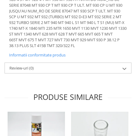
Senzor presiune ulei
SERIE 87048 MT 930 CP T MT 930 CP T ULT. MT 930 CP U MT 930
Piese Faun
JUSQU'AU NUM_RO DE SERIE 87047 MT 930 SCP T ULT. MT 930
Senzori temperatura ulei
Piese Dynapack
SCP U MT 932 MT 932 (TURBO) MT 932 D-E3 MT 932 SERIE 2 MT
Senzori suprasarcina
932 TURBO SERIE 2 MT 940 MT 940 L S1 MT 940 L T S1 (MU) MT-X
Piese Compair
Senzori proximitate
1740 MT-X 1840 MTI 235 MTR 1650 MVT 1130 MVT 1230 MVT 1330
ST MVT 1340 MVT 628 MVT 628 T MVT 665 MVT 665 T MVT
Senzori de viteza
Piese Cesab
665T MVT 675 T MVT 727 MVT 730 MVT 929 MVT 930 P 38.12 P
Senzori stabilizare
Piese Case Construction
38.13 PLUS SLT 415B TMT 320/322 FL
Senzori de viraj
Piese Case Poclain
Informatii conformitate produs
Senzori de inclinatie
Piese Bomag
Senzor temperatura apa
Review-uri
(0)
Piese Bobard
Burduf pentru intrerupator
Piese Barthoud
Contact 2 pozitii
Contact 3 pozitii
Piese Baretta
PRODUSE SIMILARE
Contact 4 pozitii
Piese Benford
Butoane
Piese Benati
Selector 2 pozitii
Piese Belarus
Selector 3 pozitii
Piese Baumann
Intrerupator basculant 2 pozitii