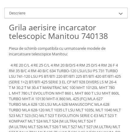
Piese Claas
Fulie
Pistoane
Piese Iveco
Descriere
Turbosuflanta
Piese Nifty Lift
Grila aerisire incarcator
Diverse piese motor
Piese Grove
Furtune si conducte
telescopic Manitou 740138
Piese motor Perkins
Injectoare
Piese Deutz Fahr
Chiuloasa
Piesa de schimb compatibila cu urmatoarele modele de
incarcatoare telescopice Manitou:
Vibrochen - ax came - arbore cotit
Piese Atlas Copco
Camasa piston
Piese Hitachi
4 RE 20 C/L 4 RE 25 C/L 4 RM 20 B/D/S 4 RM 25 D/S 4 RM 26 F 4
Segmenti motor
RM 35 B/C 4 RM 40 B/C 634 TURBO-120 LSU/LSU PS 731 TURBO
Piese Vermeer
LSU 741-120 LSU PS BT/BTI 220 BT/BTI 225 BT/BTI 420 BT/BTI 425
Termoflot
(SERIE 1+2) BT/BTI 425 SERIE 3 EL CP MT 928 DIVERS LS M 26-4
Piese Gehl
Cablu acceleratie
T M 30.2 T M 30.4 T MANITRAC MC 100 MHT 10120L MHT 780
Piese Socage
L MHT 780 LT EVOLUTION MHT 860 L MHT 860 T LSU MHT 860L
Senzori de presiune ulei
TURBO MHT-X 10130 MHT-X 860 ML 425 (FC) MLA 627
Vaporizatoare
Piese Kaeser
TURBO MLA 628 120 LSU MLA 628 MANUSCOPIC MLA 628
Radiatoare AC
TURBO MLA 628-120 MLT 1035 LT LSU MLT 1035L MLT 1040 MLT
Piese Wacker Neuson
523 MLT 523 (SC) MLT 523 T EVOLUTION SERIE C-E3 MLT 523 T
Piese frana
Piese David Brown
KOMPAKT MLT 524 MLT 524 (M.ULTRA) MLT 524 T
Discuri de frana
(M.ULTRA) MLT 526 MLT 526 T MLT 527 MLT 527 (M.ULTRA) MLT
Piese Mc Cormick