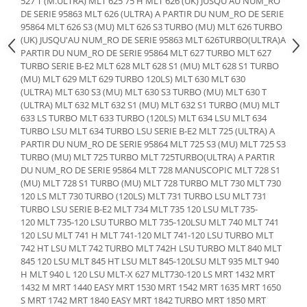
527 T (M.ULTRA) MLT 625 75 H MLT 626 (UK) JUSQU'AU NUM_RO
Etrieri
DE SERIE 95863 MLT 626 (ULTRA) A PARTIR DU NUM_RO DE SERIE
Piese Lamborghini
Placute de frana
95864 MLT 626 S3 (MU) MLT 626 S3 TURBO (MU) MLT 626 TURBO
Piese Same
Pompa de frana - cilindru de frana
(UK) JUSQU'AU NUM_RO DE SERIE 95863 MLT 626TURBO(ULTRA)A
PARTIR DU NUM_RO DE SERIE 95864 MLT 627 TURBO MLT 627
Frana utilaje
Piese Renault
TURBO SERIE B-E2 MLT 628 MLT 628 S1 (MU) MLT 628 S1 TURBO
Supapa franare
Piese Hurlimann
(MU) MLT 629 MLT 629 TURBO 120LS) MLT 630 MLT 630
(ULTRA) MLT 630 S3 (MU) MLT 630 S3 TURBO (MU) MLT 630 T
Kit reparatii
Piese Zetor
(ULTRA) MLT 632 MLT 632 S1 (MU) MLT 632 S1 TURBO (MU) MLT
Cabluri frana
633 LS TURBO MLT 633 TURBO (120LS) MLT 634 LSU MLT 634
Piese Weidemann
Rezervor lichid de frana
TURBO LSU MLT 634 TURBO LSU SERIE B-E2 MLT 725 (ULTRA) A
Piese Ausa
PARTIR DU NUM_RO DE SERIE 95864 MLT 725 S3 (MU) MLT 725 S3
Lichid de frana
TURBO (MU) MLT 725 TURBO MLT 725TURBO(ULTRA) A PARTIR
Piese Sennebogen
Antigel frane
DU NUM_RO DE SERIE 95864 MLT 728 MANUSCOPIC MLT 728 S1
Piese fara categorie
(MU) MLT 728 S1 TURBO (MU) MLT 728 TURBO MLT 730 MLT 730
Piese Still
120 LS MLT 730 TURBO (120LS) MLT 731 TURBO LSU MLT 731
Sepci
Piese Timberjack
TURBO LSU SERIE B-E2 MLT 734 MLT 735 120 LSU MLT 735-
Garnituri utilaje
120 MLT 735-120 LSU TURBO MLT 735-120LSU MLT 740 MLT 741
Piese Valmet Valtra
120 LSU MLT 741 H MLT 741-120 MLT 741-120 LSU TURBO MLT
Siguranta
Piese Vogele
742 HT LSU MLT 742 TURBO MLT 742H LSU TURBO MLT 840 MLT
845 120 LSU MLT 845 HT LSU MLT 845-120LSU MLT 935 MLT 940
Abtibilduri - Etichete
Piese Yuchai
H MLT 940 L 120 LSU MLT-X 627 MLT730-120 LS MRT 1432 MRT
Girofar
1432 M MRT 1440 EASY MRT 1530 MRT 1542 MRT 1635 MRT 1650
Piese Zeppelin
Piese electrice
S MRT 1742 MRT 1840 EASY MRT 1842 TURBO MRT 1850 MRT