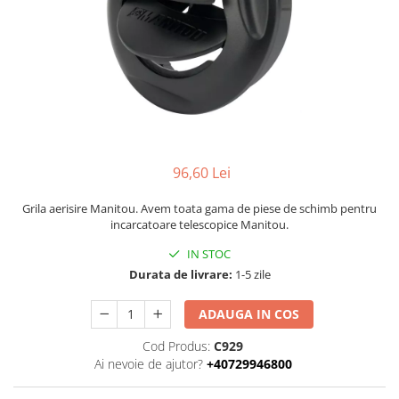
Piese Volvo
Punti - axe
Piese motor Yanmar
Diverse piese transmisie
Piese ambreiaj
Piese Fiat
Planetare
Piese Snorkel
Angrenaje transmisie
Piese John Deere
Grupuri conice
Piese ZF
Convertizoare
Piese Vapormatic
Cruce cardan
96,60 Lei
Disc frictiune
Piese utilaje Fendt
Grila aerisire Manitou. Avem toata gama de piese de schimb pentru
Roti
Piese Case IH
incarcatoare telescopice Manitou.
Roti teren accidentat
Piese Dana Spicer
IN STOC
Roti non-marking
Durata de livrare:
1-5 zile
Filtre Hifi
Piulite roata
Piese Skyjack
Butuc roata
ADAUGA IN COS
Piese Bobcat
Janta
Cod Produs:
C929
Anvelope
Piese Yale
Ai nevoie de ajutor?
+40729946800
Roata transpaleta
Piese Hyster