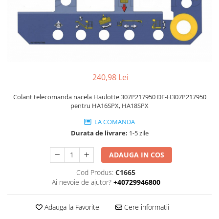
Piese Volvo
Punti - axe
Piese motor Yanmar
Diverse piese transmisie
Piese ambreiaj
Piese Fiat
Planetare
Piese Snorkel
Angrenaje transmisie
Piese John Deere
Grupuri conice
Piese ZF
240,98 Lei
Convertizoare
Piese Vapormatic
Cruce cardan
Colant telecomanda nacela Haulotte 307P217950 DE-H307P217950
Disc frictiune
pentru HA16SPX, HA18SPX
Piese utilaje Fendt
Roti
Piese Case IH
LA COMANDA
Roti teren accidentat
Durata de livrare:
1-5 zile
Piese Dana Spicer
Roti non-marking
Filtre Hifi
ADAUGA IN COS
Piulite roata
Piese Skyjack
Butuc roata
Cod Produs:
C1665
Piese Bobcat
Ai nevoie de ajutor?
+40729946800
Janta
Anvelope
Piese Yale
Adauga la Favorite
Cere informatii
Roata transpaleta
Piese Hyster