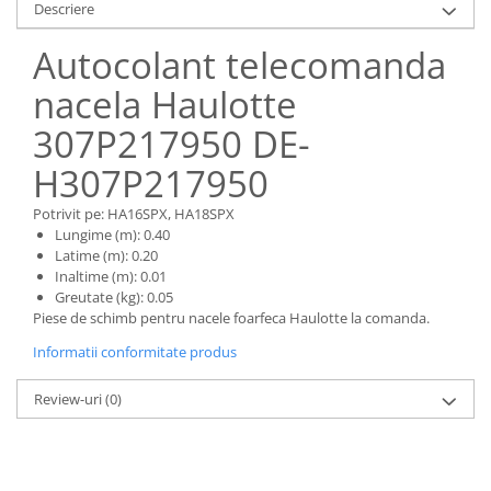
Piese Claas
Fulie
Descriere
Pistoane
Piese Iveco
Autocolant telecomanda
Turbosuflanta
Piese Nifty Lift
nacela Haulotte
Diverse piese motor
Piese Grove
Furtune si conducte
307P217950 DE-
Piese motor Perkins
Injectoare
H307P217950
Piese Deutz Fahr
Chiuloasa
Vibrochen - ax came - arbore cotit
Piese Atlas Copco
Potrivit pe: HA16SPX, HA18SPX
Camasa piston
Lungime (m): 0.40
Piese Hitachi
Latime (m): 0.20
Segmenti motor
Piese Vermeer
Inaltime (m): 0.01
Termoflot
Greutate (kg): 0.05
Piese Gehl
Piese de schimb pentru nacele foarfeca Haulotte la comanda.
Cablu acceleratie
Piese Socage
Senzori de presiune ulei
Informatii conformitate produs
Vaporizatoare
Piese Kaeser
Review-uri
(0)
Radiatoare AC
Piese Wacker Neuson
Piese frana
Piese David Brown
Discuri de frana
Piese Mc Cormick