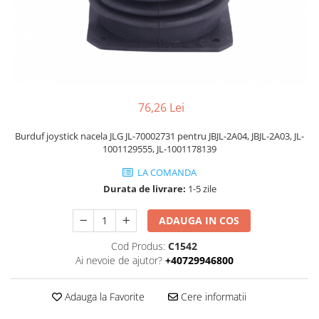
Piese Volvo
Punti - axe
Piese motor Yanmar
Diverse piese transmisie
Piese ambreiaj
Piese Fiat
Planetare
Piese Snorkel
Angrenaje transmisie
Piese John Deere
Grupuri conice
76,26 Lei
Piese ZF
Convertizoare
Piese Vapormatic
Cruce cardan
Burduf joystick nacela JLG JL-70002731 pentru JBJL-2A04, JBJL-2A03, JL-
1001129555, JL-1001178139
Disc frictiune
Piese utilaje Fendt
Roti
LA COMANDA
Piese Case IH
Durata de livrare:
1-5 zile
Roti teren accidentat
Piese Dana Spicer
Roti non-marking
ADAUGA IN COS
Filtre Hifi
Piulite roata
Piese Skyjack
Cod Produs:
C1542
Butuc roata
Ai nevoie de ajutor?
+40729946800
Piese Bobcat
Janta
Anvelope
Piese Yale
Adauga la Favorite
Cere informatii
Roata transpaleta
Piese Hyster