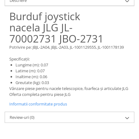
Descriere
Piese Claas
Fulie
Pistoane
Piese Iveco
Burduf joystick
Turbosuflanta
Piese Nifty Lift
nacela JLG JL-
Diverse piese motor
Piese Grove
Furtune si conducte
70002731 JBO-2731
Piese motor Perkins
Injectoare
Potrivire pe: JBJL-2A04, JBJL-2A03, JL-1001129555, JL-1001178139
Piese Deutz Fahr
Chiuloasa
Vibrochen - ax came - arbore cotit
Piese Atlas Copco
Specificații:
Lungime (m): 0.07
Camasa piston
Piese Hitachi
Latime (m): 0.07
Segmenti motor
Inaltime (m): 0.06
Piese Vermeer
Termoflot
Greutate (kg): 0.03
Piese Gehl
Vânzare piese pentru nacele telescopice, foarfeca și articulate JLG
Cablu acceleratie
Oferta completa pentru piese JLG
Piese Socage
Senzori de presiune ulei
Informatii conformitate produs
Vaporizatoare
Piese Kaeser
Radiatoare AC
Piese Wacker Neuson
Review-uri
(0)
Piese frana
Piese David Brown
Discuri de frana
Piese Mc Cormick