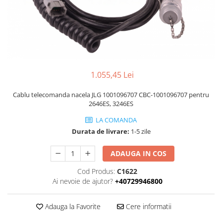
Piese Volvo
Punti - axe
Piese motor Yanmar
Diverse piese transmisie
Piese ambreiaj
Piese Fiat
Planetare
Piese Snorkel
Angrenaje transmisie
Piese John Deere
Grupuri conice
1.055,45 Lei
Piese ZF
Convertizoare
Piese Vapormatic
Cruce cardan
Cablu telecomanda nacela JLG 1001096707 CBC-1001096707 pentru
2646ES, 3246ES
Disc frictiune
Piese utilaje Fendt
Roti
LA COMANDA
Piese Case IH
Durata de livrare:
1-5 zile
Roti teren accidentat
Piese Dana Spicer
Roti non-marking
ADAUGA IN COS
Filtre Hifi
Piulite roata
Piese Skyjack
Cod Produs:
C1622
Butuc roata
Ai nevoie de ajutor?
+40729946800
Piese Bobcat
Janta
Anvelope
Piese Yale
Adauga la Favorite
Cere informatii
Roata transpaleta
Piese Hyster