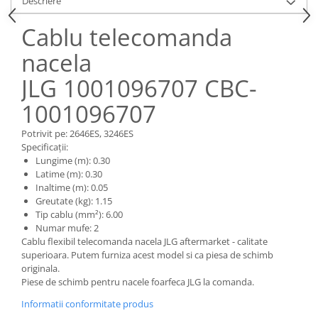
Descriere
Piese Claas
Fulie
Pistoane
Piese Iveco
Cablu telecomanda
Turbosuflanta
Piese Nifty Lift
nacela
Diverse piese motor
Piese Grove
Furtune si conducte
JLG 1001096707 CBC-
Piese motor Perkins
Injectoare
1001096707
Piese Deutz Fahr
Chiuloasa
Vibrochen - ax came - arbore cotit
Potrivit pe: 2646ES, 3246ES
Piese Atlas Copco
Specificații:
Camasa piston
Piese Hitachi
Lungime (m): 0.30
Segmenti motor
Latime (m): 0.30
Piese Vermeer
Inaltime (m): 0.05
Termoflot
Piese Gehl
Greutate (kg): 1.15
Cablu acceleratie
Tip cablu (mm²): 6.00
Piese Socage
Senzori de presiune ulei
Numar mufe: 2
Cablu flexibil telecomanda nacela JLG aftermarket - calitate
Vaporizatoare
Piese Kaeser
superioara. Putem furniza acest model si ca piesa de schimb
Radiatoare AC
Piese Wacker Neuson
originala.
Piese frana
Piese de schimb pentru nacele foarfeca JLG la comanda.
Piese David Brown
Discuri de frana
Informatii conformitate produs
Piese Mc Cormick