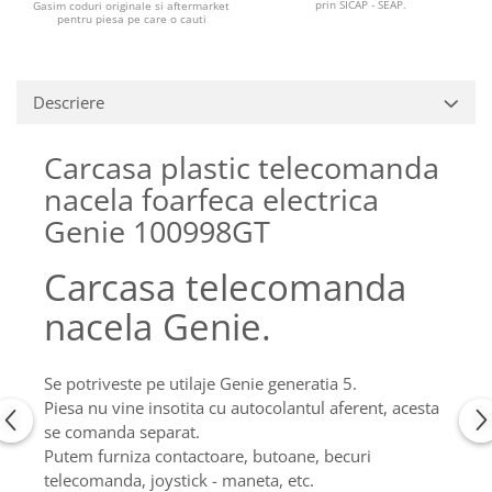
Piese Claas
Fulie
prin SICAP - SEAP.
Gasim coduri originale si aftermarket
pentru piesa pe care o cauti
Pistoane
Piese Iveco
Turbosuflanta
Piese Nifty Lift
Diverse piese motor
Descriere
Piese Grove
Furtune si conducte
Piese motor Perkins
Injectoare
Carcasa plastic telecomanda
Piese Deutz Fahr
Chiuloasa
nacela foarfeca electrica
Vibrochen - ax came - arbore cotit
Piese Atlas Copco
Genie 100998GT
Camasa piston
Piese Hitachi
Segmenti motor
Carcasa telecomanda
Piese Vermeer
Termoflot
Piese Gehl
nacela Genie.
Cablu acceleratie
Piese Socage
Senzori de presiune ulei
Vaporizatoare
Piese Kaeser
Se potriveste pe utilaje Genie generatia 5.
Radiatoare AC
Piesa nu vine insotita cu autocolantul aferent, acesta
Piese Wacker Neuson
se comanda separat.
Piese frana
Piese David Brown
Putem furniza contactoare, butoane, becuri
Discuri de frana
telecomanda, joystick - maneta, etc.
Piese Mc Cormick