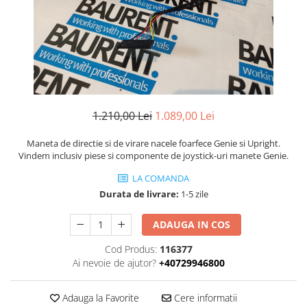
Piese Volvo
Punti - axe
Piese motor Yanmar
Diverse piese transmisie
Piese ambreiaj
Piese Fiat
Planetare
Piese Snorkel
Angrenaje transmisie
Piese John Deere
Grupuri conice
Piese ZF
Convertizoare
1.210,00 Lei
1.089,00 Lei
Piese Vapormatic
Cruce cardan
Maneta de directie si de virare nacele foarfece Genie si Upright.
Disc frictiune
Piese utilaje Fendt
Vindem inclusiv piese si componente de joystick-uri manete Genie.
Roti
Piese Case IH
LA COMANDA
Roti teren accidentat
Piese Dana Spicer
Durata de livrare:
1-5 zile
Roti non-marking
Filtre Hifi
Piulite roata
ADAUGA IN COS
Piese Skyjack
Butuc roata
Cod Produs:
116377
Piese Bobcat
Janta
Ai nevoie de ajutor?
+40729946800
Anvelope
Piese Yale
Roata transpaleta
Adauga la Favorite
Cere informatii
Piese Hyster