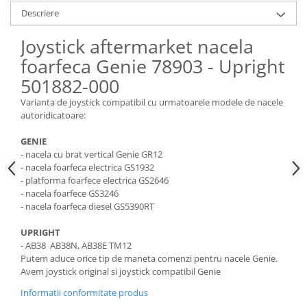
Piese Claas
Fulie
Descriere
Pistoane
Piese Iveco
Turbosuflanta
Joystick aftermarket nacela
Piese Nifty Lift
Diverse piese motor
foarfeca Genie 78903 - Upright
Piese Grove
Furtune si conducte
501882-000
Piese motor Perkins
Injectoare
Varianta de joystick compatibil cu urmatoarele modele de nacele
Piese Deutz Fahr
Chiuloasa
autoridicatoare:
Vibrochen - ax came - arbore cotit
Piese Atlas Copco
GENIE
Camasa piston
Piese Hitachi
- nacela cu brat vertical Genie GR12
Segmenti motor
- nacela foarfeca electrica GS1932
Piese Vermeer
- platforma foarfece electrica GS2646
Termoflot
- nacela foarfece GS3246
Piese Gehl
Cablu acceleratie
- nacela foarfeca diesel GS5390RT
Piese Socage
Senzori de presiune ulei
UPRIGHT
Vaporizatoare
Piese Kaeser
- AB38 AB38N, AB38E TM12
Radiatoare AC
Piese Wacker Neuson
Putem aduce orice tip de maneta comenzi pentru nacele Genie.
Piese frana
Avem joystick original si joystick compatibil Genie
Piese David Brown
Discuri de frana
Informatii conformitate produs
Piese Mc Cormick