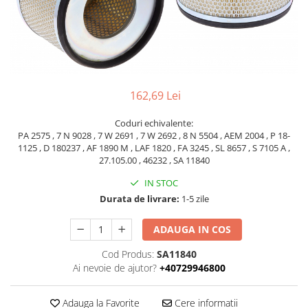
Piese Volvo
Punti - axe
Piese motor Yanmar
Diverse piese transmisie
Piese ambreiaj
Piese Fiat
Planetare
Piese Snorkel
Angrenaje transmisie
Piese John Deere
162,69 Lei
Grupuri conice
Piese ZF
Convertizoare
Coduri echivalente:
Piese Vapormatic
Cruce cardan
PA 2575 , 7 N 9028 , 7 W 2691 , 7 W 2692 , 8 N 5504 , AEM 2004 , P 18-
1125 , D 180237 , AF 1890 M , LAF 1820 , FA 3245 , SL 8657 , S 7105 A ,
Disc frictiune
Piese utilaje Fendt
27.105.00 , 46232 , SA 11840
Roti
Piese Case IH
IN STOC
Roti teren accidentat
Piese Dana Spicer
Durata de livrare:
1-5 zile
Roti non-marking
Filtre Hifi
Piulite roata
ADAUGA IN COS
Piese Skyjack
Butuc roata
Cod Produs:
SA11840
Piese Bobcat
Janta
Ai nevoie de ajutor?
+40729946800
Anvelope
Piese Yale
Roata transpaleta
Piese Hyster
Adauga la Favorite
Cere informatii